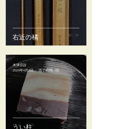
右近の橘
木津宗詮
2024年4月2日
読了時間: 1分
うい柱