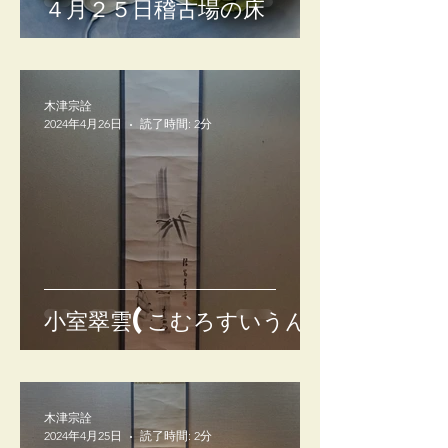
４月２５日稽古場の床
木津宗詮
2024年4月26日
読了時間: 2分
小室翠雲(こむろすいうん)
木津宗詮
2024年4月25日
読了時間: 2分