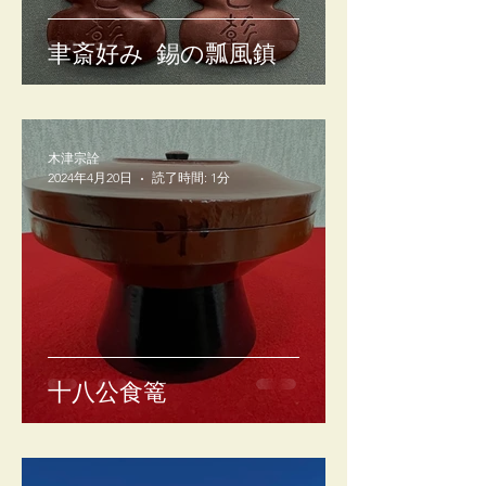
聿斎好み 錫の瓢風鎮
木津宗詮
2024年4月20日
読了時間: 1分
十八公食篭