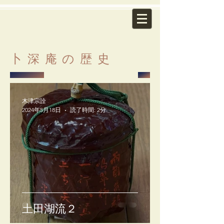
卜​深庵の歴史
木津宗詮
2024年5月18日
読了時間: 2分
土田湖流２