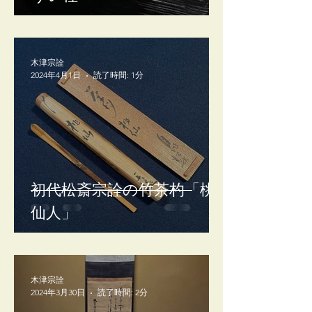
木津宗詮
2024年4月1日
読了時間: 1分
初代松斎宗詮の竹茶杓「桃
仙人」
木津宗詮
2024年3月30日
読了時間: 2分