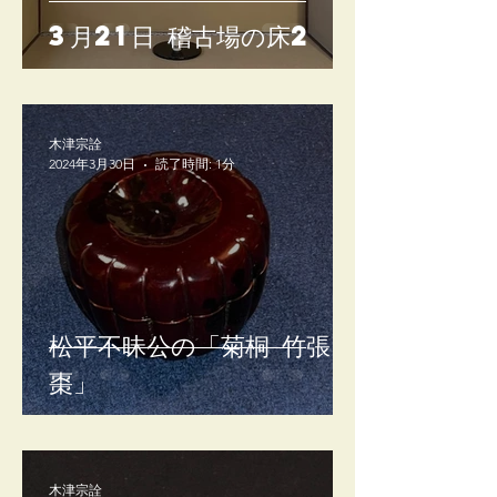
3月21日 稽古場の床2
木津宗詮
2024年3月30日
読了時間: 1分
松平不昧公の「菊桐 竹張
棗」
木津宗詮