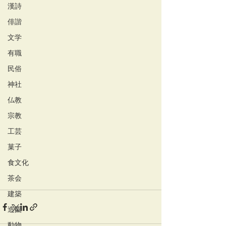
漢詩
俳諧
文学
有職
民俗
神社
仏教
宗教
工芸
菓子
食文化
茶会
建築
造園
動物