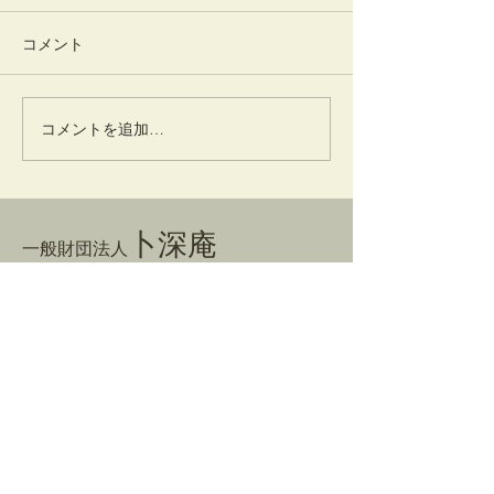
コメント
かはず
コメントを追加…
利休筆 書状 
日付
卜深庵
一般財団法人
​お問合せ