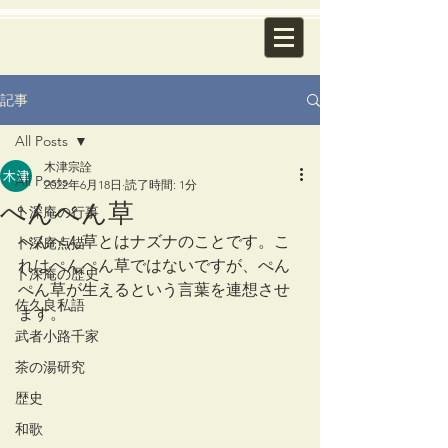
記事
All Posts
木津宗詮
All Posts
2022年6月18日
読了時間: 1分
ぺんぺん草
卜深庵の行事
ぺんぺん草とはナズナのことです。こ
卜深庵点描
れはぺんぺん草ではないですが、ぺん
卜深庵の歴史
ぺん草が生えるという言葉を連想させ
佐久良私語
ます。
武者小路千家
茶の湯研究
歴史
和歌