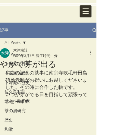
記事
All Posts
木津宗詮
All Posts
2020年3月7日
読了時間: 1分
やがて芽が出る
卜深庵の行事
半白の記念の茶事に南宗寺吹毛軒田島
卜深庵点描
碩應老師がお祝いにお越しくださいま
卜深庵の歴史
した。その時に合作した軸です。
佐久良私語
いつか芽がでる日を目指して頑張って
武者小路千家
いまーす‼︎
茶の湯研究
歴史
和歌