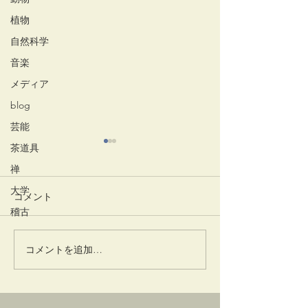
植物
自然科学
音楽
メディア
blog
芸能
茶道具
禅
大学
コメント
清々しい朝
井でし月かも
稽古
コメントを追加…