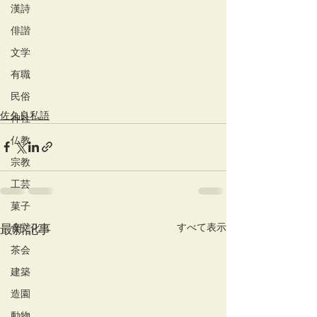
漢詩
俳諧
文学
有職
民俗
佐久良私語
神社
仏教
宗教
工芸
菓子
すべて表示
最新記事
食文化
茶会
建築
造園
動物