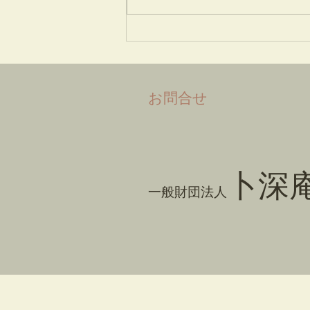
​お問合せ
卜深
一般財団法人