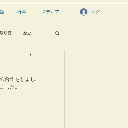
語
行事
メディア
ログイン
湯研究
歴史
菓子
食文化
芸能
茶道具
の合作をしまし
ました。