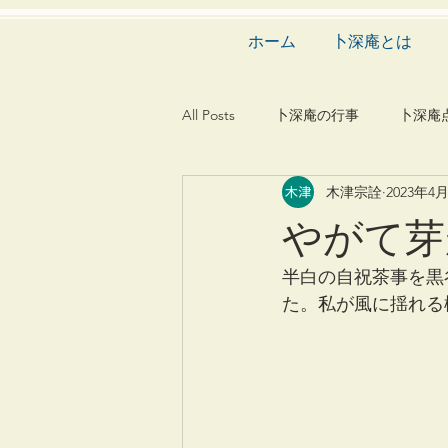
ホーム
卜深庵とは
All Posts
卜深庵の行事
卜深庵
木津宗詮
2023年4
和歌
漢詩
俳諧
文
やがて芽
茶会
建築
造園
動
半白の自祝茶事を黒
た。私が風に揺れる