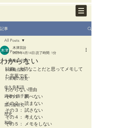
記事
All Posts
木津宗詮
All Posts
2023年4月14日
読了時間: 1分
わからない
卜深庵の行事
以前、大切なことだと思ってメモして
卜深庵点描
た言葉です。
卜深庵の歴史
佐久良私語
わからない理由 
武者小路千家
その１： 調べない 
その２： 読まない 
茶の湯研究
その３： 試さない 
歴史
その４： 考えない 
和歌
その５： メモをしない 