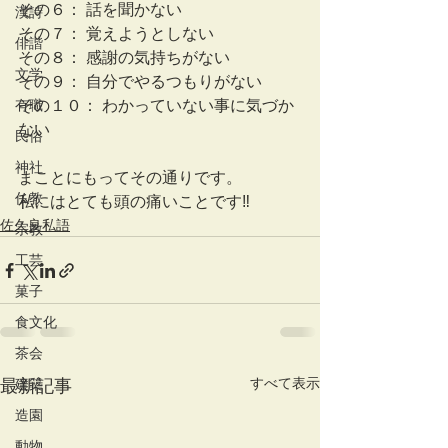
その６： 話を聞かない 
漢詩
その７： 覚えようとしない 
俳諧
その８： 感謝の気持ちがない 
文学
その９： 自分でやるつもりがない 
有職
その１０： わかっていない事に気づか
ない
民俗
神社
まことにもってその通りです。
仏教
私にはとても頭の痛いことです‼︎
佐久良私語
宗教
工芸
菓子
食文化
茶会
すべて表示
最新記事
建築
造園
動物