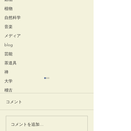
植物
自然科学
音楽
メディア
blog
芸能
茶道具
禅
大学
稽古
コメント
清々しい朝
井でし月かも
コメントを追加…