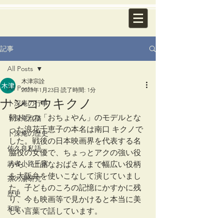
記事
All Posts
木津宗詮
All Posts
2023年1月23日
読了時間: 1分
ナンコウキクノ
卜深庵の行事
朝ドラの「おちょやん」のモデルとな
卜深庵点描
った浪花千恵子の本名は南口 キクノで
卜深庵の歴史
した。戦後の日本映画界を代表する名
佐久良私語
脇役の女優で、ちょっとアクの強い役
武者小路千家
から、上品なおばさんまで幅広い役柄
を大阪弁を使いこなして演じていまし
茶の湯研究
た。子どものころの記憶にかすかに残
歴史
り、今も映画等で見かけると本当に美
和歌
しい言葉で話しています。