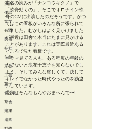
本名の読みが「ナンコウキクノ」で
漢詩
「軟膏効くの」。そこでオロナイン軟
俳諧
膏のCMに出演したのだそうです。かつ
文学
てはこの看板がいろんな所に張られて
有職
いました。むかしはよく見かけました
が最近は田舎で本当にたまに見かける
民俗
ことがあります。これは実際最近ある
神社
ところで見た看板です。
仏教
ドラマ見てる人も、ある程度の年齢の
人でないと浪花千恵子を知らないでし
宗教
よう。そしてみんな貧しくて、決して
工芸
キレイでなかった時代やったのを勘違
菓子
いしています。
現実はそんなもんやおまへんで〜‼︎
食文化
茶会
建築
造園
動物