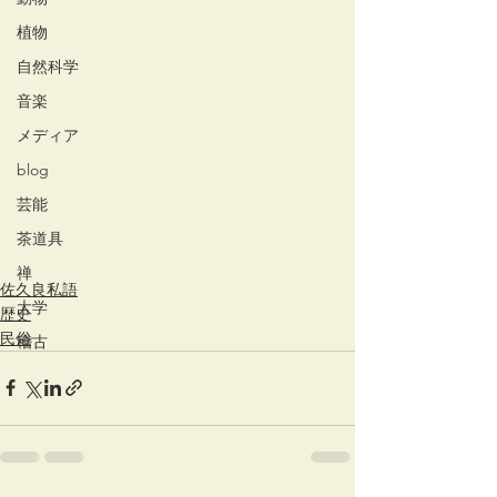
植物
自然科学
音楽
メディア
blog
芸能
茶道具
禅
佐久良私語
大学
歴史
民俗
稽古