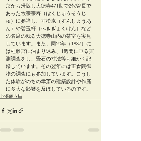
京から帰阪し大徳寺471世で2代管長で
あった牧宗宗寿（ぼくじゅうそうじ
ゅ）に参禅し、寸松庵（すんしょうあ
ん）や碧玉軒（へきぎょくけん）など
の名席の残る大徳寺山内の茶室を実見
しています。また、同20年（1887）に
は桂離宮に泊まり込み、1週間に亘る実
測調査をし、畳石の寸法等も細かく記
録しています。その翌年には正倉院御
物の調査にも参加しています。こうし
た体験がのちの聿斎の建築設計や作庭
に多大な影響を及ぼしているのです。
卜深庵点描