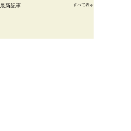
すべて表示
最新記事
コメント
竹蒔絵溜棗
放生会