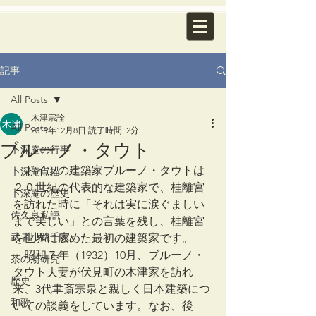
記事
All Posts
木津宗詮
All Posts
2019年12月8日
読了時間: 2分
ブルーノ・タウト
卜深庵の行事
　ドイツの建築家ブルーノ・タウトは
卜深庵点描
２０世紀の代表的な建築家で、桂離宮
卜深庵の歴史
を訪れた時に「それは実に涙ぐましい
佐久良私語
まで美しい」との言葉を残し、桂離宮
武者小路千家
を世界に広めた最初の建築家です。
　昭和７年（1932）10月、ブルーノ・
茶の湯研究
タウト夫妻が伏見町の木津家を訪れ
歴史
来、3代聿斎宗泉と親しく日本建築につ
和歌
いての談義をしています。なお、後