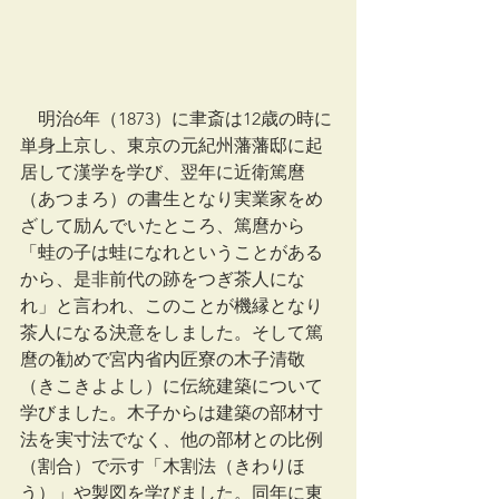
　明治6年（1873）に聿斎は12歳の時に
単身上京し、東京の元紀州藩藩邸に起
居して漢学を学び、翌年に近衛篤麿
（あつまろ）の書生となり実業家をめ
ざして励んでいたところ、篤麿から
「蛙の子は蛙になれということがある
から、是非前代の跡をつぎ茶人にな
れ」と言われ、このことが機縁となり
茶人になる決意をしました。そして篤
麿の勧めで宮内省内匠寮の木子清敬
（きこきよよし）に伝統建築について
学びました。木子からは建築の部材寸
法を実寸法でなく、他の部材との比例
（割合）で示す「木割法（きわりほ
う）」や製図を学びました。同年に東