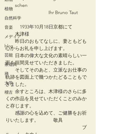
　　schen
植物
　　　　　　　　　Ihr Bruno Taut
自然科学
　　　1933年10月18日京都にて
音楽
　　木津様
メディア
　　昨日のおもてなしに、妻ともども
blog
心からお礼を申し上げます。
芸能
　　日本の偉大な文化の素晴らしい一
面を垣間見せていただきました。
茶道具
　　そしてそのあと、立派なお仕事の
禅
軌跡を図面上で幾つかたどることもで
大学
きました。
　　余すところは、木津様のさらに多
稽古
くの作品を見せていただくことのみか
と存じます。
　　感謝の心を込めて、ご健勝をお祈
りいたします。　　　敬具
　　　　　　　　　　　　　　　　ブ