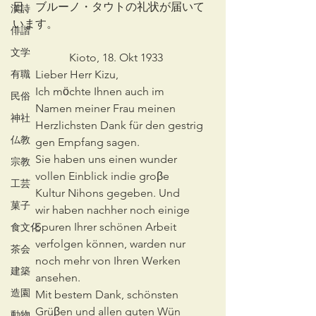
日、ブルーノ・タウトの礼状が届いて
漢詩
います。
俳諧
文学
　　　　　Kioto, 18. Okt 1933
有職
　　Lieber Herr Kizu,
　　Ich mӧchte Ihnen auch im 
民俗
　　Namen meiner Frau meinen
神社
　　Herzlichsten Dank für den gestrig
仏教
　　gen Empfang sagen.
　　Sie haben uns einen wunder
宗教
　　vollen Einblick indie groβe
工芸
　　Kultur Nihons gegeben. Und
菓子
　　wir haben nachher noch einige 
　　Spuren Ihrer schönen Arbeit 
食文化
　　verfolgen können, warden nur 
茶会
　　noch mehr von Ihren Werken 
建築
　　ansehen.
造園
　　Mit bestem Dank, schönsten 
　　Grüβen und allen guten Wün
動物