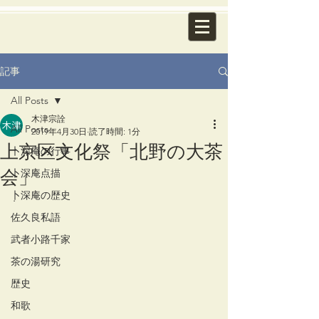
記事
All Posts
木津宗詮
All Posts
2019年4月30日
読了時間: 1分
上京区文化祭「北野の大茶
卜深庵の行事
会」
卜深庵点描
卜深庵の歴史
.
佐久良私語
武者小路千家
茶の湯研究
歴史
和歌