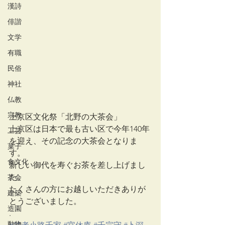
漢詩
俳諧
文学
有職
民俗
神社
仏教
宗教
上京区文化祭「北野の大茶会」
上京区は日本で最も古い区で今年140年
工芸
を迎え、その記念の大茶会となりま
菓子
す。
食文化
新しい御代を寿ぐお茶を差し上げまし
た。
茶会
たくさんの方にお越しいただきありが
建築
とうございました。
造園
.
動物