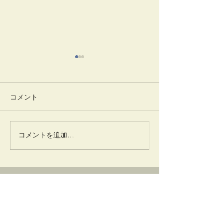
コメント
踊りだす
灌仏会・花まつり
コメントを追加…
卜深庵
一般財団法人