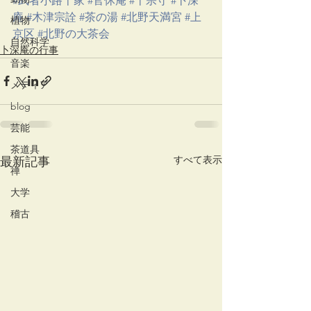
#武者小路千家
#官休庵
#千宗守
#卜深
庵
#木津宗詮
#茶の湯
#北野天満宮
#上
植物
京区
#北野の大茶会
自然科学
卜深庵の行事
音楽
メディア
blog
芸能
茶道具
すべて表示
最新記事
禅
大学
稽古