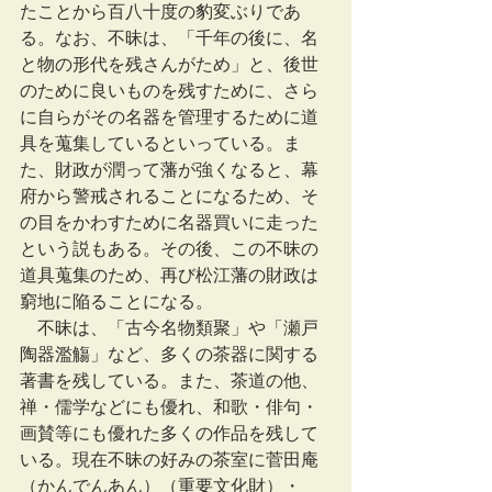
たことから百八十度の豹変ぶりであ
る。なお、不昧は、「千年の後に、名
と物の形代を残さんがため」と、後世
のために良いものを残すために、さら
に自らがその名器を管理するために道
具を蒐集しているといっている。ま
た、財政が潤って藩が強くなると、幕
府から警戒されることになるため、そ
の目をかわすために名器買いに走った
という説もある。その後、この不昧の
道具蒐集のため、再び松江藩の財政は
窮地に陥ることになる。
　不昧は、「古今名物類聚」や「瀬戸
陶器濫觴」など、多くの茶器に関する
著書を残している。また、茶道の他、
禅・儒学などにも優れ、和歌・俳句・
画賛等にも優れた多くの作品を残して
いる。現在不昧の好みの茶室に菅田庵
（かんでんあん）（重要文化財）・