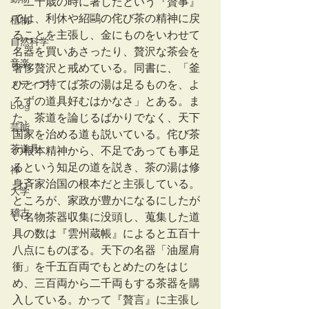
　二十歳の時に著したという『贅事』
では、利休や紹鷗の侘び茶の精神に戻
植物
ることを主張し、金にものをいわせて
自然科学
名器を買いあさったり、贅沢な茶会を
音楽
奢侈贅沢と戒めている。同書に、「釜
メディア
ひとつ持てば茶の湯は足るものを、よ
ろずの道具好むはかなさ」とある。ま
blog
た、茶道を論じるばかりでなく、天下
芸能
国家を治める道も説いている。侘び茶
茶道具
の根本精神から、不足であっても事足
るという知足の道を説き、茶の湯は修
禅
身斉家治国の根本だと主張している。
大学
ところが、家政が豊かになるにしたが
稽古
い名物茶器収集に没頭し、蒐集した道
具の数は『雲州蔵帳』によると五百十
八点にものぼる。天下の名器「油屋肩
衝」を千五百両でもとめたのをはじ
め、三百両から二千両もする茶器を購
入している。かって『贅言』に主張し