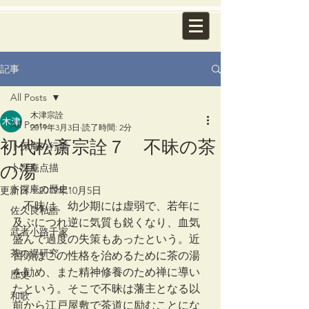
記事
All Posts
木津宗詮
All Posts
2019年3月3日
読了時間: 2分
初代松斎宗詮７ 不昧の茶
卜深庵の行事
の湯
卜深庵点描
卜深庵の歴史
更新日：
2019年10月5日
　不昧は、幼少期には虚弱で、若年に
佐久良私語
及ぶにつれ逆に気質も鋭くなり、血気
武者小路千家
盛んで過度の失策もあったという。近
茶の湯研究
習頭はこの性格を治めるために茶の湯
を勧め、また精神修養のため禅に導い
歴史
たという。そこで不昧は藩主となる以
和歌
前から江戸屋敷で茶道に励むことにな