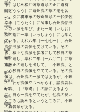
漢詩
る。はじめ松江藩茶道頭の正井道有
（どうゆう）に遠州流の茶の湯を習
俳諧
い、次に将軍家の数寄屋頭の三代伊佐
文学
幸琢（こうたく）に師事し石州流怡渓
有職
いけい派を学び、また一尾（いちお）
民俗
流の荒井一掌（いっしょう）にも学ん
でいる。明和八年（一七七一）、石州
神社
流怡渓派の皆伝を受けている。その
仏教
後、様々な流派を参考にして独自の茶
宗教
風に達し、享和二年（一八〇二）に茶
事改正の達しを出して、「不昧流」と
工芸
いう独自の流儀を立てている。その流
菓子
儀は、石州流の一派ではあるが、不昧
食文化
の「わが流儀立つべからず、諸流皆我
茶会
が流」（『茶礎』）の語にあるよう
に、自ら一流を立てたが、他流の良い
建築
ところも認めるというところに、不昧
造園
の真骨頂がある。
動物