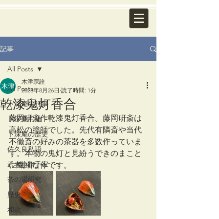
記事
All Posts
木津宗詮
All Posts
2023年8月26日
読了時間: 1分
乾漆鬼灯香合
卜深庵の行事
藤岡研斎作乾漆鬼灯香合。藤岡研斎は
卜深庵点描
高松の塗師でした。先代有隣斎や当代
卜深庵の歴史
不徹斎の好みの茶器を多数作っていま
佐久良私語
す。本物の鬼灯と見紛うできのまこと
武者小路千家
に繊細な作です。
茶の湯研究
歴史
和歌