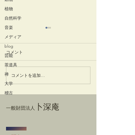
植物
自然科学
音楽
メディア
blog
コメント
竹蒔絵溜棗
放生会
芸能
茶道具
禅
コメントを追加…
大学
稽古
卜深庵
一般財団法人