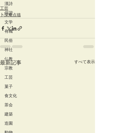
漢詩
工芸
俳諧
卜深庵点描
文学
有職
民俗
神社
仏教
すべて表示
最新記事
宗教
工芸
菓子
食文化
茶会
建築
造園
動物