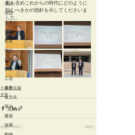
私も含めこれからの時代にどのように
漢詩
臨むべきかの指針を示してくださいま
俳諧
した。
文学
有職
民俗
神社
仏教
宗教
工芸
菓子
卜深庵点描
大学
食文化
茶会
建築
造園
動物