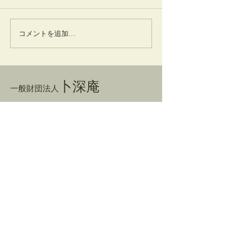
竹蒔絵溜棗
放生会
コメントを追加…
卜深庵
一般財団法人
​お問合せ