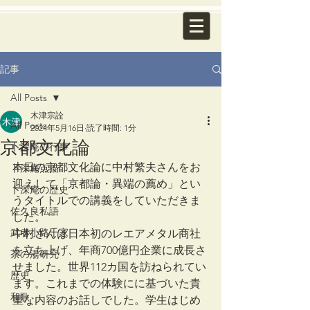
記事
All Posts
木津宗詮
All Posts
2024年5月16日
読了時間: 1分
京都文化論
卜深庵の行事
本日の京都文化論に中村繁夫さんをお
卜深庵点描
迎えして「京都論・異端の薦め」とい
卜深庵の歴史
うタイトルでの講義をしていただきま
佐久良私語
した。
武者小路千家
中村さんは日本初のレエアメタル商社
を立ち上げ、年商700億円企業に成長さ
茶の湯研究
せました。世界112カ国を訪ねられてい
歴史
ます。これまでの体験にに基づいた貴
和歌
重な内容のお話しでした。学生はじめ