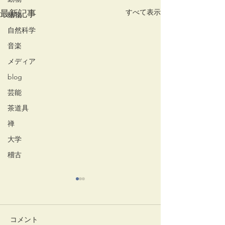
すべて表示
最新記事
植物
自然科学
音楽
メディア
blog
芸能
茶道具
禅
大学
稽古
コメント