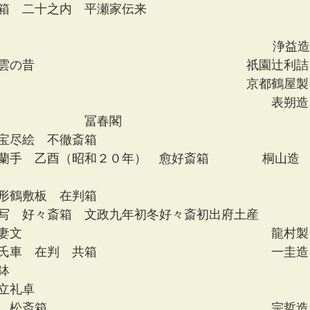
箱　二十之内　平瀬家伝来
　　　　　　　　　　　　　　　　　　　　　　  浄益造
雲の昔　　　　　　　　　　　　　　　　　祇園辻利詰
　　　　　　　　　　　　　　　　　　　　京都鶴屋製
　　　　　　　　　　　　　　　　　　　　　　表朔造
　　　　　　　冨春閣
宝尽絵　不徹斎箱
蘭手　乙酉（昭和２０年）　愈好斎箱 　　　　桐山造 
形鶴敷板　在判箱 
写　好々斎箱　文政九年初冬好々斎初出府土産
妻文　　　　　　　　　　　　　　　　　　　　龍村製
氏車　在判　共箱　　　　　　　　　　　　　　一圭造
鉢
立礼卓
　松斎箱　　　　　　　　　　　　　　　　　　宗哲造