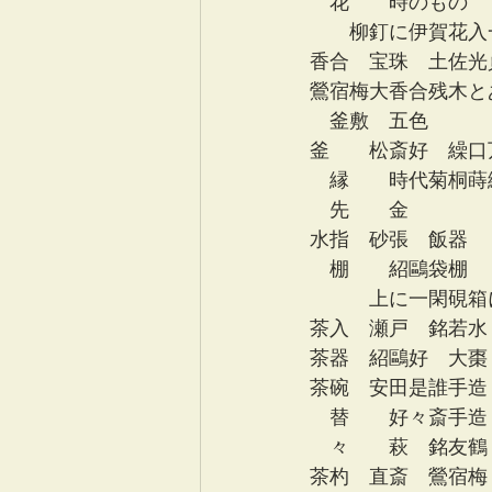
　花　　時のもの
　　柳釘に伊賀花入
香合　宝珠　土佐光
鶯宿梅大香合残木と
　釜敷　五色　　　
釜　　松斎好　繰口
　縁　　時代菊桐蒔
　先　　金　　　　
水指　砂張　飯器
　棚　　紹鷗袋棚　
　　　上に一閑硯箱
茶入　瀬戸　銘若水
茶器　紹鷗好　大棗
茶碗　安田是誰手造
　替　　好々斎手造
　々　　萩　銘友鶴
茶杓　直斎　鶯宿梅