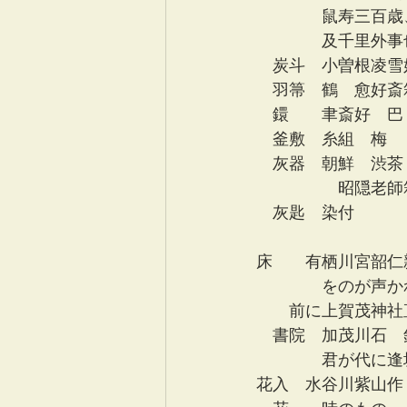
　　　　鼠寿三百歳
　　　　及千里外事
　炭斗　小曽根凌雪
　羽箒　鶴　愈好斎
　鐶　　聿斎好　巴
　釜敷　糸組　梅
　灰器　朝鮮　渋茶
　　　　　昭隠老師
　灰匙　染付　　　
　　　　　　　　　
床　　有栖川宮韶仁
　　　　をのが声か
　　前に上賀茂神社
　書院　加茂川石　
　　　　君が代に逢
花入　水谷川紫山作