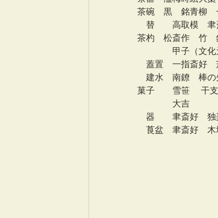
茶碗　黒　銘青柳　
　替　　高取模　聿
茶杓　松斎作　竹　
　　　　甲子（文化
　蓋置　一指斎好　
　建水　南鐐　棒の
菓子　　雪笹　 干
　　　　大吉　　　
　器　　聿斎好　独
　莨盆　聿斎好　木
　　　　　　　　　