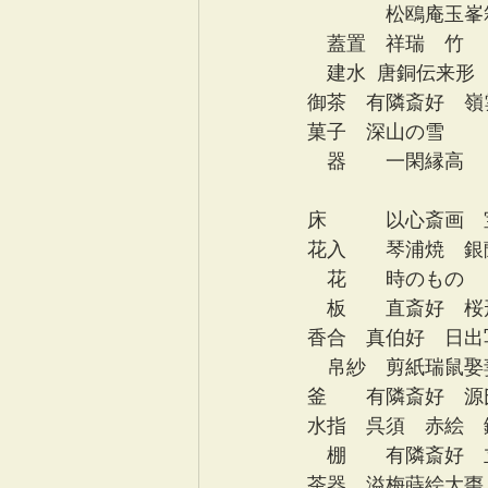
　　　　松鴎庵玉峯
　蓋置　祥瑞　竹
　建水  唐銅伝来形
御茶　有隣斎好　嶺
菓子　深山の雪　　
　器　　一閑縁高　
　　　　　　　　　
床　　　以心斎画　
花入　　琴浦焼　銀
　花　　時のもの
　板　　直斎好　桜
香合　真伯好　日出
　帛紗　剪紙瑞鼠娶
釜　　有隣斎好　源
水指　呉須　赤絵　
　棚　　有隣斎好　
茶器　溢梅蒔絵大棗