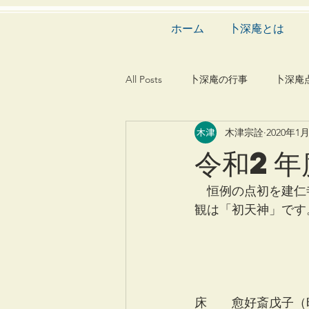
ホーム
卜深庵とは
All Posts
卜深庵の行事
卜深庵
木津宗詮
2020年1
和歌
漢詩
俳諧
文
令和2年
茶会
建築
造園
動
　恒例の点初を建仁
観は「初天神」です
    　　　　　
　　　　　　　　　
　　　　　　　　　
　　　　　　　　　
床　　愈好斎戊子（