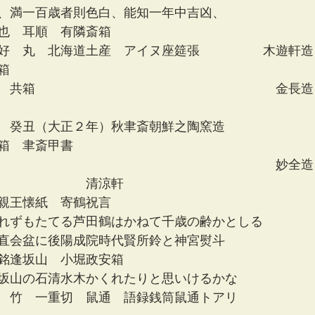
、満一百歳者則色白、能知一年中吉凶、
也　耳順　有隣斎箱
好　丸　北海道土産　アイヌ座筵張　　　　　木遊軒造
箱　
　共箱　　　　　　　　　　　　　　　　　　　金長造
　癸丑（大正２年）秋聿斎朝鮮之陶窯造　
箱　聿斎甲書　 
　　　　　　　　　　　　　　　　　　　　　　妙全造
　　　　　　　清涼軒
親王懐紙　寄鶴祝言
れずもたてる芦田鶴はかねて千歳の齢かとしる
直会盆に後陽成院時代賢所鈴と神宮熨斗
銘逢坂山　小堀政安箱
坂山の石清水木かくれたりと思いけるかな 
　竹　一重切　鼠通　語録銭筒鼠通トアリ