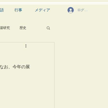
語
行事
メディア
ログイン
湯研究
歴史
菓子
食文化
芸能
茶道具
なお、今年の展