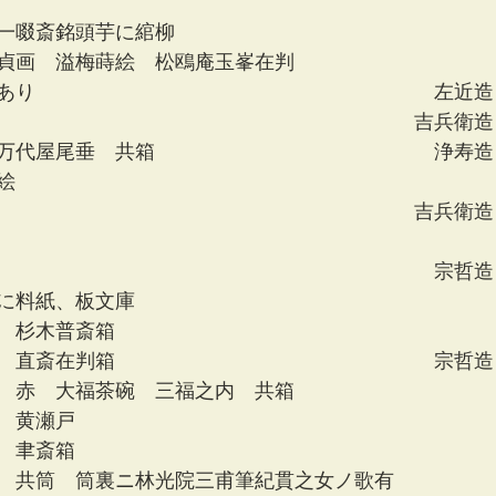
一啜斎銘頭芋に綰柳　
貞画　溢梅蒔絵　松鴎庵玉峯在判　
あり　　　　　　　　　　　　　　　　　　　　左近造
　　　　　　　　　　　　　　　　　　　　　吉兵衛造
万代屋尾垂　共箱　　　　　　　　　　　　　　浄寿造
絵
　　　　　　　　　　　　　　　　　　　　　吉兵衛造
　　　　　　　　　　　　　　　　　　　　　　宗哲造
に料紙、板文庫
　杉木普斎箱
　直斎在判箱　　　　　　　　　　　　　　　　宗哲造
　赤　大福茶碗　三福之内　共箱　　　　　　　　　　
　黄瀬戸　　　　　　　　　　　　　　　
　聿斎箱
　共筒　筒裏ニ林光院三甫筆紀貫之女ノ歌有