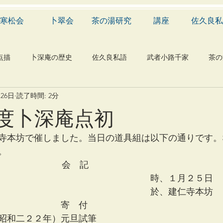
寒松会
卜翠会
茶の湯研究
講座
佐久良私
点描
卜深庵の歴史
佐久良私語
武者小路千家
茶の
月26日
読了時間: 2分
学
有職
民俗
神社
仏教
宗教
工芸
度卜深庵点初
物
植物
自然科学
音楽
メディア
blog
寺本坊で催しました。当日の道具組は以下の通りです。
。
　　　　　　　　　　会　記
　　　　　　　　　　　　　　　　　時、１月２５日
　　　　　　　　　　　　　　　　　於、建仁寺本坊
　　　　　　　寄　付
昭和二２２年）元旦試筆　