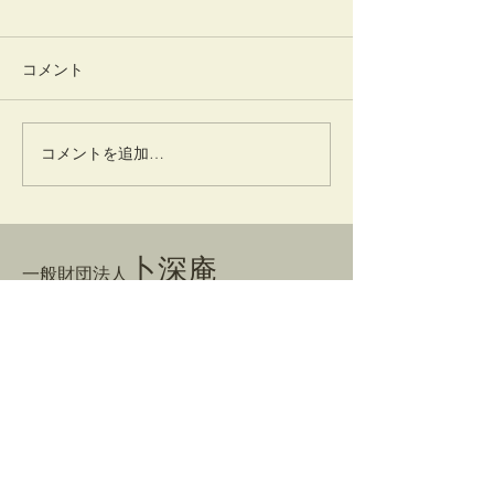
コメント
およく餅
天神祭
コメントを追加…
卜深庵
一般財団法人
​お問合せ