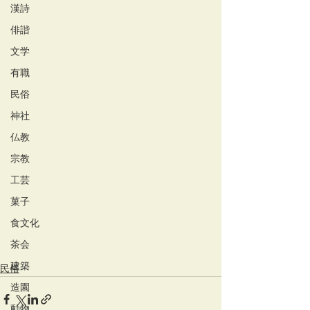
漢詩
俳諧
文学
有職
民俗
神社
仏教
宗教
工芸
菓子
食文化
茶会
建築
民俗
造園
動物