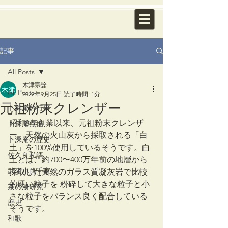
記事
All Posts
木津宗詮
All Posts
2022年9月25日
読了時間: 1分
元祖粉末クレンザー
卜深庵の行事
昭和8年創業以来、元祖粉末クレンザ
卜深庵点描
ー。天然の火山灰から採取される「白
卜深庵の歴史
土」を100%使用しているそうです。白
佐久良私語
土とは、約700〜400万年前の地層から
武者小路千家
採取した天然のガラス質凝灰岩で比較
的硬い粒子を 粉砕して大きな粒子と小
茶の湯研究
さな粒子をバランス良く配合している
歴史
そうです。
和歌