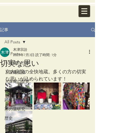
記事
All Posts
木津宗詮
All Posts
2023年7月3日
読了時間: 1分
切実な思い
卜深庵の行事
京大病院の全快地蔵。多くの方の切実
卜深庵点描
な思いが込められています！
卜深庵の歴史
佐久良私語
武者小路千家
茶の湯研究
歴史
和歌