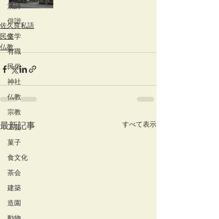
漢詩
俳諧
佐久良私語
民俗
文学
仏教
有職
民俗
神社
仏教
宗教
すべて表示
最新記事
工芸
菓子
食文化
茶会
建築
造園
動物