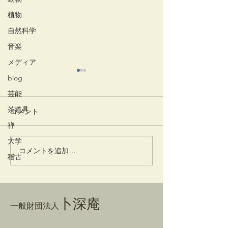
植物
自然科学
音楽
メディア
blog
芸能
茶道具
コメント
一味神水
井でし月かも
禅
大学
コメントを追加…
稽古
卜深庵
一般財団法人