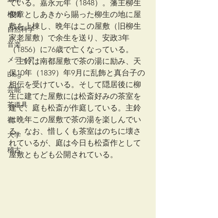
ている。嘉永元年（1848）。藩主柳生
植物
俊章としあきから賜った柳生の地に屋
敷を上棟し、晩年はこの屋敷（旧柳生
自然科学
家老屋敷）で余生を送り、安政3年
音楽
（1856）に76歳で亡くなっている。
メディア
　主鈴は南都屋敷で茶の湯に励み、天
保10年（1839）年9月に乱飾と真台子の
blog
相伝を受けている。そして隠居後に柳
芸能
生に建てた屋敷には松斎好みの茶室を
茶道具
建て、庭も松斎が作庭している。主鈴
は晩年この屋敷で茶の湯を楽しんでい
禅
る。なお、惜しくも茶室はのちに壊さ
大学
れているが、庭は今日も松斎作として
稽古
屋敷ともども公開されている。