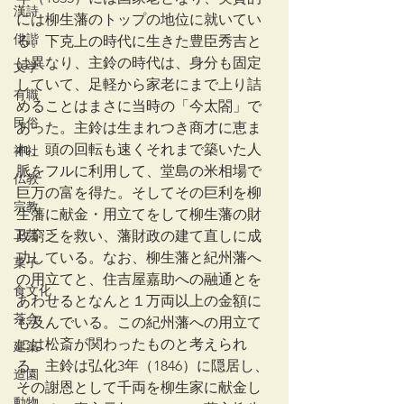
漢詩
には柳生藩のトップの地位に就いてい
俳諧
る。下克上の時代に生きた豊臣秀吉と
は異なり、主鈴の時代は、身分も固定
文学
していて、足軽から家老にまで上り詰
有職
めることはまさに当時の「今太閤」で
民俗
あった。主鈴は生まれつき商才に恵ま
れ、頭の回転も速くそれまで築いた人
神社
脈をフルに利用して、堂島の米相場で
仏教
巨万の富を得た。そしてその巨利を柳
宗教
生藩に献金・用立てをして柳生藩の財
工芸
政窮乏を救い、藩財政の建て直しに成
功している。なお、柳生藩と紀州藩へ
菓子
の用立てと、住吉屋嘉助への融通とを
食文化
あわせるとなんと１万両以上の金額に
茶会
も及んでいる。この紀州藩への用立て
には松斎が関わったものと考えられ
建築
る。主鈴は弘化3年（1846）に隠居し、
造園
その謝恩として千両を柳生家に献金し
動物