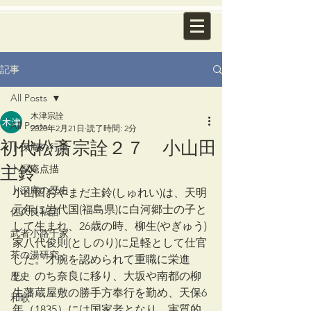
記事
All Posts
木津宗詮
All Posts
2020年2月21日
読了時間: 2分
初代松斎宗詮２７ 小山田
卜深庵の行事
主鈴
卜深庵点描
卜深庵の歴史
小山田おやまだ主鈴(しゅれい)は、天明
元年に岩代国(福島県)に白河郷士の子と
佐久良私語
して生まれ、26歳の時、柳生(やぎゅう)
武者小路千家
家八代俊則(としのり)に足軽として仕官
茶の湯研究
した。才腕を認められて重職に栄進
し、のち奈良に移り、大坂や南都の柳
歴史
生藩蔵屋敷の勝手方奉行を勤め、天保6
和歌
年（1835）には国家老となり、実質的