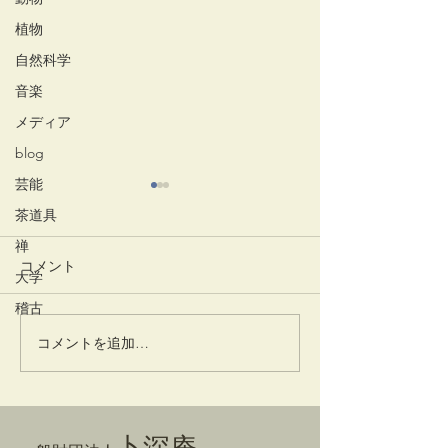
植物
自然科学
音楽
メディア
blog
芸能
茶道具
禅
コメント
かはず
大学
稽古
コメントを追加…
利休筆 書状 
日付
卜深庵