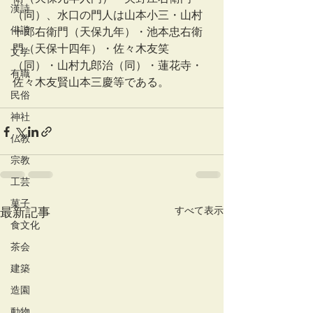
漢詩
（同）、水口の門人は山本小三・山村
俳諧
十郎右衛門（天保九年）・池本忠右衛
門（天保十四年）・佐々木友笑
文学
（同）・山村九郎治（同）・蓮花寺・
有職
佐々木友賢山本三慶等である。
民俗
神社
仏教
宗教
工芸
菓子
すべて表示
最新記事
食文化
茶会
建築
造園
動物