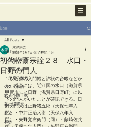
記事
All Posts
木津宗詮
All Posts
2020年3月7日
読了時間: 1分
初代松斎宗詮２８ 水口・
卜深庵の行事
日野の門人
卜深庵点描
卜深庵の歴史
　以心斎の入門帳と許状の台帳などか
ら、松斎には、近江国の水口（滋賀県
佐久良私語
甲賀市）と日野（滋賀県日野町）に以
武者小路千家
下の門人がいたことが確認できる。日
茶の湯研究
野の門人は正野猪五郎（天保七年入
門）・中井正治兵衛（天保八年入
歴史
門）・矢野覚左衛門（同）・藤崎佐兵
和歌
衛（天保九年入門）・矢野庄右衛門