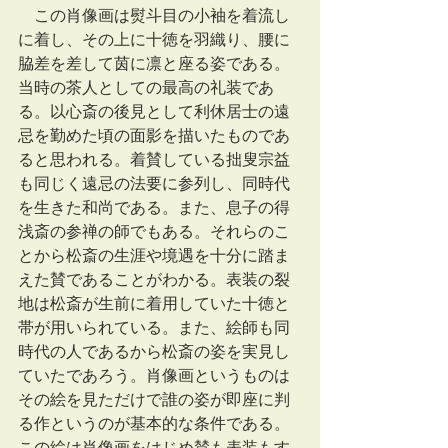
　この肖像画は熨斗目の小袖を着流し
に着し、その上に十徳を羽織り、腰に
脇差を差して茵に凛と座る姿である。
当時の茶人としての最高の礼装であ
る。以心斎の後見として利休居士の遠
忌を勤めた頃の面影を描いたものであ
ると思われる。着賛している拙叟宗益
も同じく遠忌の法要に参列し、同時代
を生きた和尚である。また、息子の得
浅斎の参禅の師でもある。それらのこ
とから松斎の生涯や境遇を十分に踏ま
えた賛であることがわかる。表装の裂
地は松斎が生前に着用していた十徳と
帯が用いられている。また、絵師も同
時代の人であるから松斎の姿を実見し
ていたであろう。肖像画というものは
その絵を見ただけで誰の姿が即座に判
る作というのが基本的な条件である。
この絵は肖像画をはじめ賛も表装もす