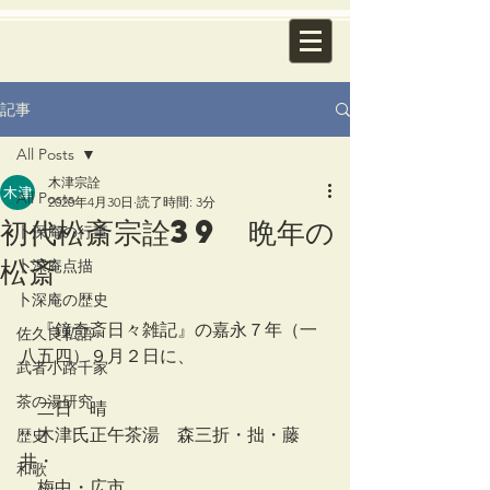
記事
All Posts
木津宗詮
All Posts
2020年4月30日
読了時間: 3分
初代松斎宗詮39 晩年の
卜深庵の行事
松斎
卜深庵点描
卜深庵の歴史
　『鐘奇斎日々雑記』の嘉永７年（一
佐久良私語
八五四）９月２日に、
武者小路千家
茶の湯研究
　二日　晴
　木津氏正午茶湯　森三折・拙・藤
歴史
井・
和歌
　梅中・広市