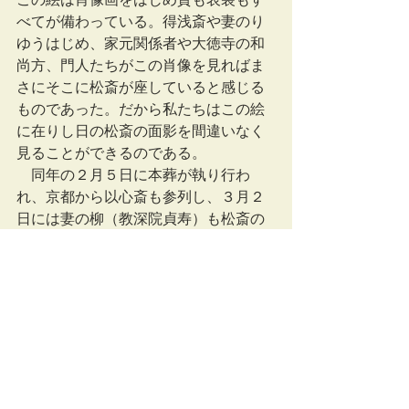
べてが備わっている。得浅斎や妻のり
ゆうはじめ、家元関係者や大徳寺の和
尚方、門人たちがこの肖像を見ればま
さにそこに松斎が座していると感じる
ものであった。だから私たちはこの絵
に在りし日の松斎の面影を間違いなく
見ることができるのである。
　同年の２月５日に本葬が執り行わ
れ、京都から以心斎も参列し、３月２
日には妻の柳（教深院貞寿）も松斎の
あとを追うように亡くなっている。
　松斎は得浅斎を養嗣子として迎えて
いるが、天保２年（1831）６月二１８
日に亡くなった仙次郎（寿仙）という
息子がいたことが確認されている。
卜深庵の歴史