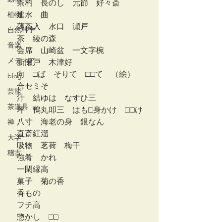
　茶杓　長のし　元節　好々斎
植物
　建水　曲
　薄茶入　水口　瀬戸
自然科学
　茶　綾の森
音楽
　会席　山崎盆　一文字椀
メディア
　新瀬戸　木津好
　向　□ば　そりて　□□て　（絵）　
blog
　合セミそ
芸能
　汁　結ゆは　なすひ三
茶道具
　坪　鴨丸叩三　はも□身かけ　□□け
　八寸　海老の身　銀なん
禅
　直斎紅溜
大学
　吸物　茗荷　梅干
稽古
　強肴　かれ
　一閑縁高
　菓子　菊の香
　香もの
　フチ高
　惣かし　□□