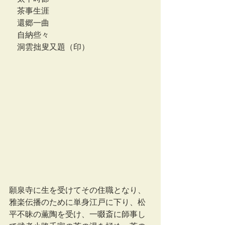
　茶事生涯
　還郷一曲
　自納些々
　洞雲拙叟又題（印）
願泉寺に生を受けてその住職となり、
雅楽伝播のために単身江戸に下り、松
平不昧の薫陶を受け、一啜斎に師事し