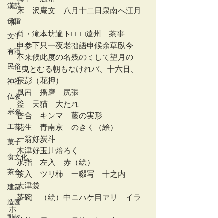
漢詩
　床　沢庵文　八月十二日泉南へ江月
俳諧
和
　尚・滝本坊適ト□□□遠州ゟ茶事
文学
　申参下只一夜老拙語申候余草臥今
有職
　不来候此度の名残のミして望月の
民俗
　□曳とむる朝もなけれバ、十六日、
　宗彭（花押）
神社
　風呂　播磨　尻張
仏教
　釜　天猫　大たれ
宗教
　香合　キンマ　藤の実形
工芸
　花生　青南京　のきく（絵）
　一翁好炭斗
菓子
　木津好玉川焙ろく
食文化
　水指　左入　赤（絵）
茶会
　茶入　ツリ柿　一啜写　十之内
　大津袋
建築
　茶碗　（絵）中ニハケ目アリ　イラ
造園
ホ
動物