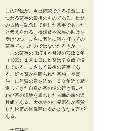
この記録が、今日確認できる松斎にま
つわる茶事の最後のものである。松斎
の古稀を記念して催した茶事であった
と考えられる。得浅斎や家族の助けを
受けつつ、まさに老体に鞭を打っての
茶事であったのではないだろうか。
　この茶事のほぼ４か月後の安政２年
（1855）１月１日に松斎は７８歳で没
している。まさしく最後の茶事であ
る。好々斎から贈られた茶杓「長熨
斗」に年賀の意を込め、５０年近く精
進してきた自身の茶の湯の行き着いた
わび茶の境地を表わした古稀の翁の道
具組である。大徳寺の拙叟宗益が着賛
した松斎の肖像画に次のような文言が
ある。
　太平時節