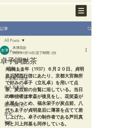
記事
All Posts
木津宗詮
All Posts
2022年9月16日
読了時間: 2分
卓子調點茶
卜深庵の行事
 昭和１２年（1937）６月２０日、貞明
卜深庵点描
皇后関西行啓にあたり、京都大宮御所
卜深庵の歴史
で好みの卓子（立礼卓）を用いて点
佐久良私語
茶、炭点前の台覧に浴している。当日
武者小路千家
の奉仕者は聿斎が後見をし、花笑斎が
水屋をつとめ、福永栄子が炭点前、八
茶の湯研究
代ちゑ子が貞明皇后に薄茶を点てて差
歴史
し上げた。卓子の制作者である芦田真
和歌
阿と川上邦基も同伴している。