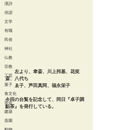
漢詩
俳諧
文学
有職
民俗
神社
仏教
宗教
左より、聿斎、川上邦基、花笑
工芸
斎、八代ち
菓子
　　ゑ子、芦田真阿、福永栄子
食文化
今回の台覧を記念して、同日『卓子調
茶会
點茶』を発行している。
建築
造園
動物