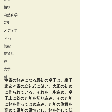
植物
自然科学
音楽
メディア
blog
芸能
茶道具
禅
大学
稽古
聿斎の好みになる最初の卓子は、裏千
家玄々斎の立礼式に倣い、大正の初め
に作られている。それを一歩進め、卓
子上に鉄の丸炉を切り込み、その丸炉
に枠を作ってはめ込み、丸炉の位置を
高めて風炉の風情とし、枠を外して低