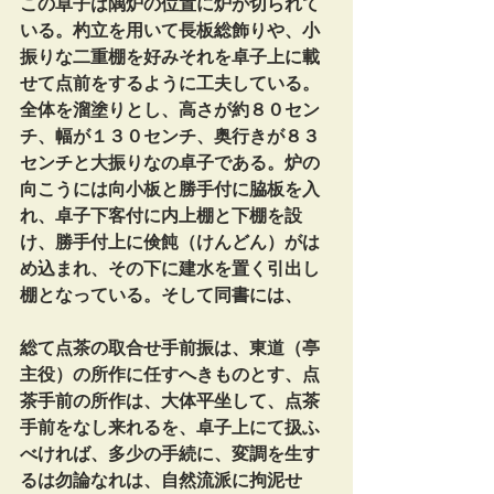
この卓子は隅炉の位置に炉が切られて
いる。杓立を用いて長板総飾りや、小
振りな二重棚を好みそれを卓子上に載
せて点前をするように工夫している。
全体を溜塗りとし、高さが約８０セン
チ、幅が１３０センチ、奥行きが８３
センチと大振りなの卓子である。炉の
向こうには向小板と勝手付に脇板を入
れ、卓子下客付に内上棚と下棚を設
け、勝手付上に倹飩（けんどん）がは
め込まれ、その下に建水を置く引出し
棚となっている。そして同書には、
総て点茶の取合せ手前振は、東道（亭
主役）の所作に任すへきものとす、点
茶手前の所作は、大体平坐して、点茶
手前をなし来れるを、卓子上にて扱ふ
べければ、多少の手続に、変調を生す
るは勿論なれは、自然流派に拘泥せ