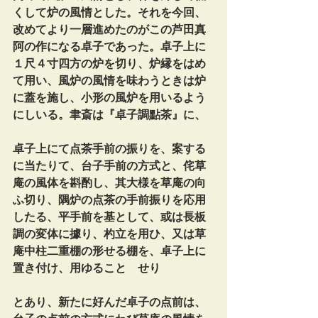
くして炉の風情とした。それを今回、
改めてより一層進めたのがこの芦田真
阿の作になる卓子であった。卓子上に
１尺４寸四方の炉を切り、炉縁をはめ
て用い、風炉の風情を味わうときは炉
に蓋を施し、小形の風炉を用いるよう
にしいる。聿斎は『卓子調點茶』に、
卓子上にて点茶手前の振りを、案する
に当たりて、台子手前の方式と、侘草
庵の風体を斟酌し、其大様を草庵の向
ふ切り、隅炉の点茶の手前振りを応用
したる、平手前を基として、或は長板
調の変体に據り、杓立を用ひ、又は草
庵中柱二重棚の形せる棚を、卓子上に
置き付け、用ゆることゝせり
とあり、新たに好んだ卓子の点前は、