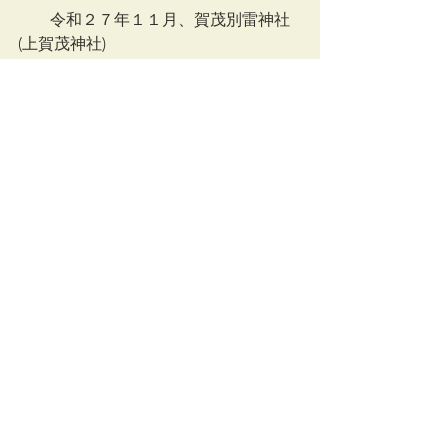
        令和２７年１１月、賀茂別雷神社
(上賀茂神社)
　　式年遷宮記念献茶祭副席
卜深庵の歴史
すべて表示
最新記事