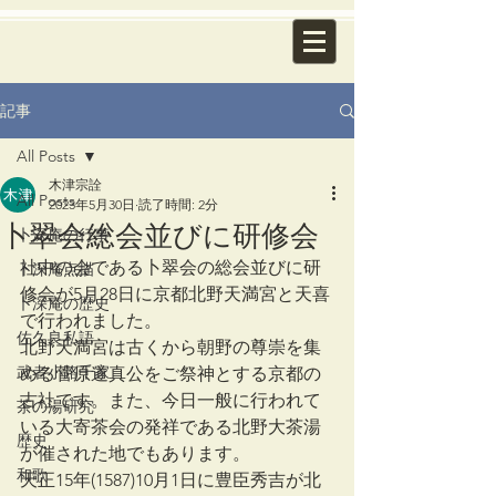
記事
All Posts
木津宗詮
All Posts
2023年5月30日
読了時間: 2分
卜翠会総会並びに研修会
卜深庵の行事
社中の会である卜翠会の総会並びに研
卜深庵点描
修会が5月28日に京都北野天満宮と天喜
卜深庵の歴史
で行われました。
佐久良私語
北野天満宮は古くから朝野の尊崇を集
武者小路千家
める菅原道真公をご祭神とする京都の
古社です。また、今日一般に行われて
茶の湯研究
いる大寄茶会の発祥である北野大茶湯
歴史
が催された地でもあります。
和歌
天正15年(1587)10月1日に豊臣秀吉が北