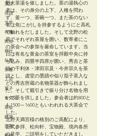
野大茶湯を催しました。茶の湯執心の
漢詩
者は、その身分の上下、人種を問わ
俳諧
ず、釜一つ、茶碗一つ、また茶のない
文学
者は焦(こが)しを持参するようにと高札
有職
で触れをだしました。そして北野の松
原でそれぞれ茶屋を囲い、数寄者にこ
民俗
の茶会への参加を厳命しています。当
神社
日は有名な黄金の茶室を拝殿中央に持
仏教
ち込み、四畳半四席が囲い、秀吉と茶
頭の千利休・津田宗及・今井宗久を茶
宗教
頭とし、虚堂の墨蹟や似り茄子茶入な
工芸
どの秀吉所蔵の名物茶器が飾られまし
菓子
た。そして籤引きで振り分け名物を用
いて茶を供しました。参会者は約800と
食文化
も1500～1600ともいわれれる大茶会で
茶会
した。
建築
北野天満宮様の格別のご高配により、
造園
正式参拝、松向軒、宝物殿、境内各所
の見学、ご説明をしていただきまし
動物