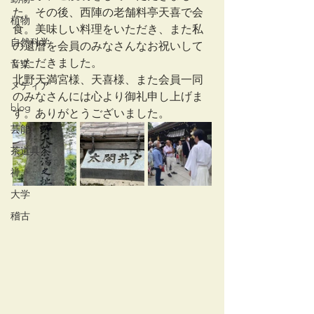
た。その後、西陣の老舗料亭天喜で会
植物
食。美味しい料理をいただき、また私
自然科学
の還暦を会員のみなさんなお祝いして
いただきました。
音楽
北野天満宮様、天喜様、また会員一同
メディア
のみなさんには心より御礼申し上げま
blog
す。ありがとうございました。
芸能
茶道具
禅
大学
稽古