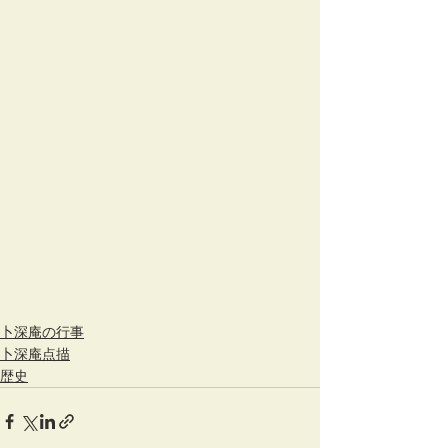
卜深庵の行事
卜深庵点描
歴史