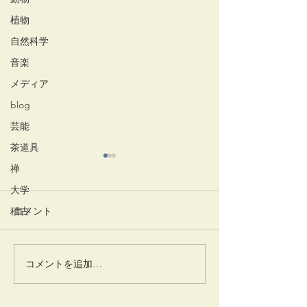
植物
自然科学
音楽
メディア
blog
芸能
茶道具
禅
大学
コメント
稽古
清々しい朝
井でし月かも
コメントを追加…