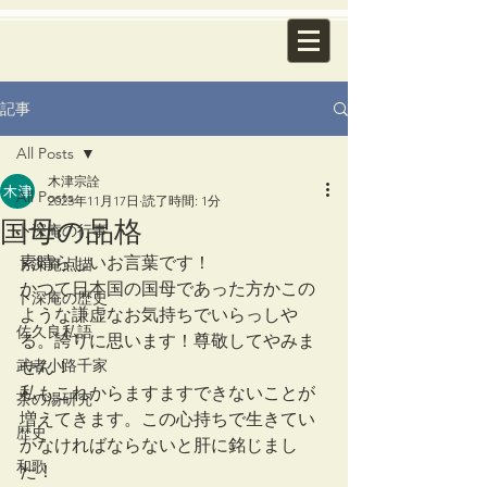
記事
All Posts
木津宗詮
All Posts
2023年11月17日
読了時間: 1分
国母の品格
卜深庵の行事
素晴らしいお言葉です！
卜深庵点描
かつて日本国の国母であった方かこの
卜深庵の歴史
ような謙虚なお気持ちでいらっしや
佐久良私語
る。誇りに思います！尊敬してやみま
武者小路千家
せん！
私もこれからますますできないことが
茶の湯研究
増えてきます。この心持ちで生きてい
歴史
かなければならないと肝に銘じまし
和歌
た！