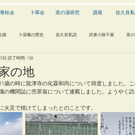
寒松会
卜翠会
茶の湯研究
講座
佐久良私
点描
卜深庵の歴史
佐久良私語
武者小路千家
茶の
月5日
読了時間: 1分
学
有職
民俗
神社
仏教
宗教
工芸
家の地
物
植物
自然科学
音楽
メディア
blog
11歳の時に龍津寺の化霖和尚について得度しました。
儀の機関誌に売茶翁について連載しました。ようやく訪
年に火災で焼けてしまったとのことです。