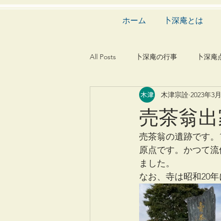
ホーム
卜深庵とは
All Posts
卜深庵の行事
卜深庵
木津宗詮
2023年3
和歌
漢詩
俳諧
文
売茶翁出
茶会
建築
造園
動
売茶翁の遺跡です。
原点です。かつて流
ました。
なお、寺は昭和20