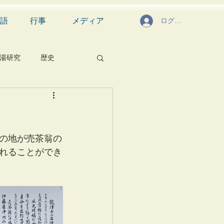
語
行事
メディア
ログイン
湯研究
歴史
菓子
食文化
芸能
茶道具
この地が売茶翁の
れることができ