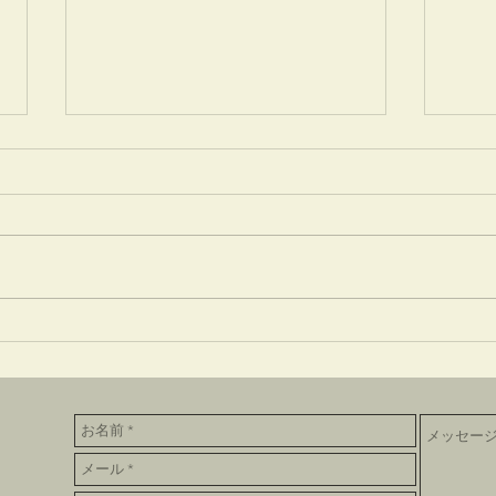
6月9日稽古場の床
5月