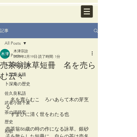
記事
All Posts
木津宗詮
All Posts
2020年2月19日
読了時間: 1分
売茶翁詠草短冊 名を売ら
卜深庵の行事
む云々
卜深庵点描
卜深庵の歴史
佐久良私語
　名を賣らむこゝろハあらて木の芽烹
武者小路千家
る
茶の湯研究
　すまひに清く世をわたる也
歴史
売茶翁86歳の時の作になる詠草。銀砂
和歌
子を散らした短冊に、自らの茶は売名