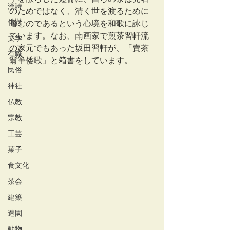
漢詩
のためではなく、清く世を渡るために
俳諧
嗜むのであるという心境を和歌に詠じ
ています。なお、南画家で煎茶習軒流
文学
の家元でもあった坂田習軒が、「賣茶
有職
翁筆倭歌」と箱書をしています。
民俗
神社
仏教
宗教
工芸
菓子
食文化
茶会
建築
造園
動物