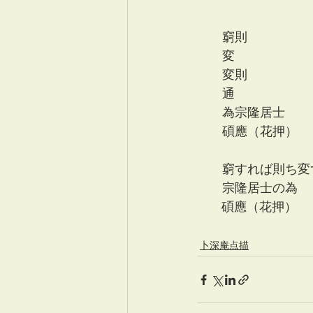
　　窮則
　　変　
　　変則
　　通
　　為宗隆居士
　　碩應（花押）
　　窮すれば則ち変
　　宗隆居士の為
       碩應（花押）
卜深庵点描