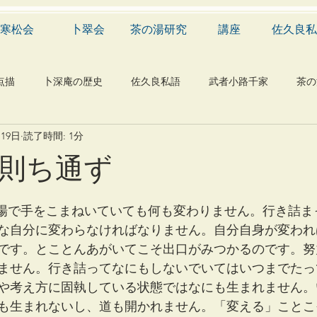
寒松会
卜翠会
茶の湯研究
講座
佐久良私
点描
卜深庵の歴史
佐久良私語
武者小路千家
茶の
月19日
読了時間: 1分
学
有職
民俗
神社
仏教
宗教
工芸
則ち通ず
物
植物
自然科学
音楽
メディア
blog
な自分に変わらなければなりません。自分自身が変われ
です。とことんあがいてこそ出口がみつかるのです。努
ません。行き詰ってなにもしないでいてはいつまでたっ
や考え方に固執している状態ではなにも生まれません。
も生まれないし、道も開かれません。「変える」ことこ