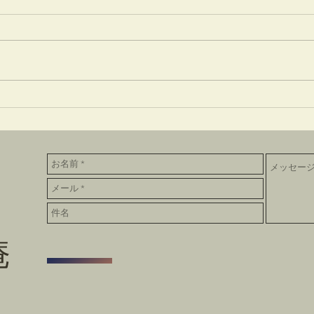
竹蒔絵溜棗
放生
庵