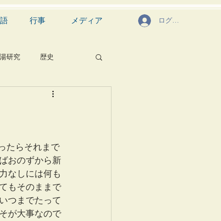
語
行事
メディア
ログイン
湯研究
歴史
菓子
食文化
芸能
茶道具
ばおのずから新
力なしには何も
てもそのままで
いつまでたって
そが大事なので