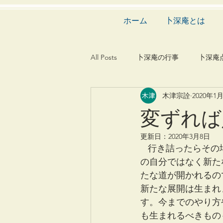
ホーム
卜深庵とは
All Posts
卜深庵の行事
卜深庵
木津宗詮
2020年1
和歌
漢詩
俳諧
文
変ずれば
更新日：
2020年3月8日
茶会
建築
造園
動
   行き詰ったらその場で手をこまねいていても何も変わりません。行き詰まったらそれまで
の自分ではなく新た
たな道が開かれるの
新たな展開は生まれ
す。今までのやり方
も生まれるべきもの