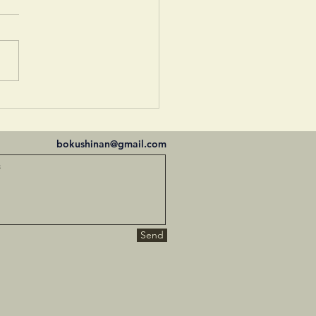
会
bokushinan@gmail.com
Send