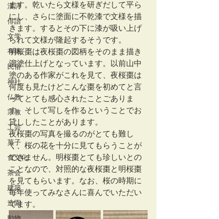
ます。乾いたら文様を研ぎだして平ら
漢詩
にし、さらに塗面に不乾漆で文様を描
俳諧
きます。するとその下に漆が吸い上げ
文学
られて文様が隆起するそうです。
有職
明桜棗は夜桜棗の図柄をそのまま描き
溜塗仕上げとなっています。以前山中
民俗
塗のある作家がこれを見て、夜桜棗は
神社
何度も見たけどこんな棗を初めてと言
仏教
ってとても感心されたことごありま
す。そして写しを作るということでお
宗教
貸ししたことがあります。
工芸
夜桜棗の写真を撮るのがとても難し
菓子
く、桜の花を十分に見てもらうことが
できません。明桜棗とても珍しいとの
食文化
ことなので、対照的な夜桜棗と明桜棗
茶会
を見てもらいます。なお、桜の時期に
建築
毎年使ってみなさんに喜んでいただい
造園
てます。
動物