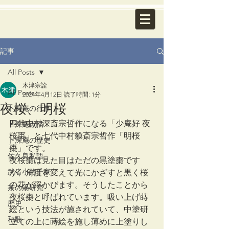
記事
All Posts
木津宗詮
All Posts
2024年4月12日
読了時間: 1分
夜桜、明桜
卜深庵の行事
四代中村深斎宗哲作になる「少庵好 夜
卜深庵点描
桜棗」と七代中村貘斎宗哲作「明桜
卜深庵の歴史
棗」です。
佐久良私語
夜桜棗は見た目はただの黒塗棗です
武者小路千家
が、角度を変えて光にかざすと黒く桜
の花が浮かびます。そうしたことから
茶の湯研究
夜桜棗と呼ばれています。吸い上げ蒔
歴史
絵という技法が施されていて、中塗研
和歌
立ての上に蒔絵を施し薄めに上塗りし