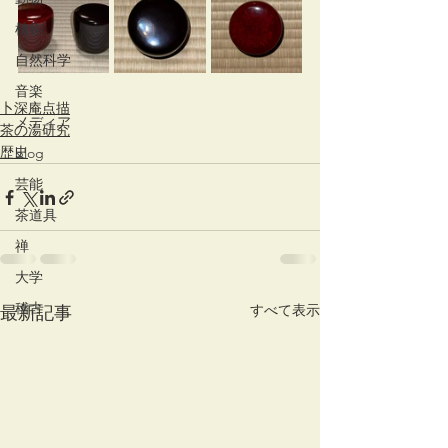
植物
自然科学
音楽
卜深庵点描
メディア
茶の湯研究
歴史
blog
芸能
茶道具
禅
大学
稽古
すべて表示
最新記事