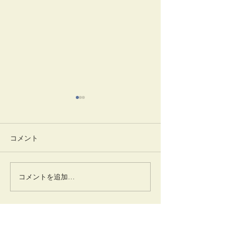
コメント
一味神水
竹蒔絵溜棗
コメントを追加…