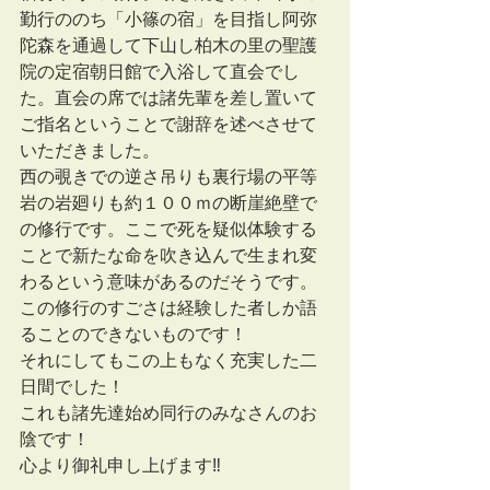
勤行ののち「小篠の宿」を目指し阿弥
陀森を通過して下山し柏木の里の聖護
院の定宿朝日館で入浴して直会でし
た。直会の席では諸先輩を差し置いて
ご指名ということで謝辞を述べさせて
いただきました。
西の覗きでの逆さ吊りも裏行場の平等
岩の岩廻りも約１００ｍの断崖絶壁で
の修行です。ここで死を疑似体験する
ことで新たな命を吹き込んで生まれ変
わるという意味があるのだそうです。
この修行のすごさは経験した者しか語
ることのできないものです！
それにしてもこの上もなく充実した二
日間でした！
これも諸先達始め同行のみなさんのお
陰です！
心より御礼申し上げます‼︎