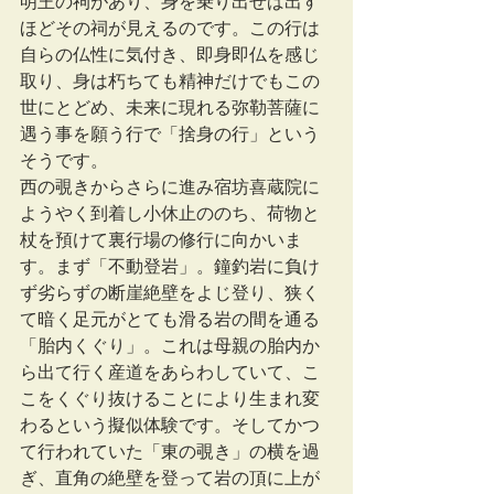
明王の祠があり、身を乗り出せば出す
ほどその祠が見えるのです。この行は
自らの仏性に気付き、即身即仏を感じ
取り、身は朽ちても精神だけでもこの
世にとどめ、未来に現れる弥勒菩薩に
遇う事を願う行で「捨身の行」という
そうです。
西の覗きからさらに進み宿坊喜蔵院に
ようやく到着し小休止ののち、荷物と
杖を預けて裏行場の修行に向かいま
す。まず「不動登岩」。鐘釣岩に負け
ず劣らずの断崖絶壁をよじ登り、狭く
て暗く足元がとても滑る岩の間を通る
「胎内くぐり」。これは母親の胎内か
ら出て行く産道をあらわしていて、こ
こをくぐり抜けることにより生まれ変
わるという擬似体験です。そしてかつ
て行われていた「東の覗き」の横を過
ぎ、直角の絶壁を登って岩の頂に上が