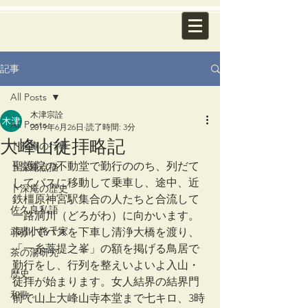
記事
All Posts
木津宗詮
All Posts
2019年6月26日
読了時間: 3分
大峰山徒拝略記
卜深庵の行事
聖護院の不動堂で勤行ののち、列だて
卜深庵点描
してバスに移動して乗車し、途中、近
卜深庵の歴史
鉄橿原神宮駅集合の人たちと合流して
佐久良私語
一路洞川（どろがわ）に向かいます。
武者小路千家
洞川でバスを下車し清浄大橋を渡り、
「一糸菩提之峯」の額を掲げる鳥居で
茶の湯研究
勤行をし、行列を整えいよいよ入山・
歴史
徒拝が始まります。女人結界の結界門
和歌
前で山上大峰山寺本堂まで七キロ、3時