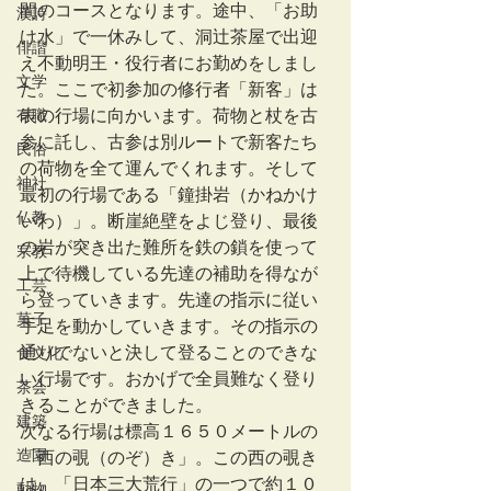
間のコースとなります。途中、「お助
漢詩
け水」で一休みして、洞辻茶屋で出迎
俳諧
え不動明王・役行者にお勤めをしまし
文学
た。ここで初参加の修行者「新客」は
有職
表の行場に向かいます。荷物と杖を古
参に託し、古参は別ルートで新客たち
民俗
の荷物を全て運んでくれます。そして
神社
最初の行場である「鐘掛岩（かねかけ
仏教
いわ）」。断崖絶壁をよじ登り、最後
の岩が突き出た難所を鉄の鎖を使って
宗教
上で待機している先達の補助を得なが
工芸
ら登っていきます。先達の指示に従い
菓子
手足を動かしていきます。その指示の
通りでないと決して登ることのできな
食文化
い行場です。おかげで全員難なく登り
茶会
きることができました。
建築
次なる行場は標高１６５０メートルの
造園
「西の覗（のぞ）き」。この西の覗き
は、「日本三大荒行」の一つで約１０
動物