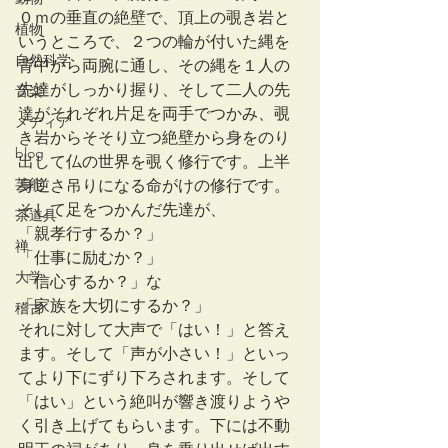
０ｍの垂直の絶壁で、頂上の覗き岩と
植物
いうところで、２つの輪が付いた縄を
自然科学
背中から両腕に通し、その縄を１人の
先達がしっかり握り、そして二人の先
音楽
達がそれぞれ片足を両手でつかみ、覗
メディア
き岩からそそり立つ絶壁から身をのり
blog
出して仏の世界を覗く修行です。上半
芸能
身逆さ吊りになる命がけの修行です。
そして足をつかんだ先達が、
茶道具
「親孝行するか？」
禅
「仕事に励むか？」
大学
「信心するか？」な
「家族を大切にするか？」
稽古
それに対して大声で「はい！」と答え
ます。そして「声が小さい！」といっ
てより下にずり下ろされます。そして
「はい」という絶叫が響き渡りようや
く引き上げてもらいます。下には不動