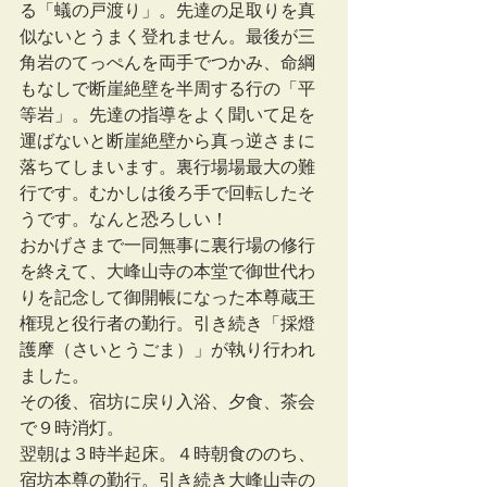
る「蟻の戸渡り」。先達の足取りを真
似ないとうまく登れません。最後が三
角岩のてっぺんを両手でつかみ、命綱
もなしで断崖絶壁を半周する行の「平
等岩」。先達の指導をよく聞いて足を
運ばないと断崖絶壁から真っ逆さまに
落ちてしまいます。裏行場場最大の難
行です。むかしは後ろ手で回転したそ
うです。なんと恐ろしい！
おかげさまで一同無事に裏行場の修行
を終えて、大峰山寺の本堂で御世代わ
りを記念して御開帳になった本尊蔵王
権現と役行者の勤行。引き続き「採燈
護摩（さいとうごま）」が執り行われ
ました。
その後、宿坊に戻り入浴、夕食、茶会
で９時消灯。
翌朝は３時半起床。４時朝食ののち、
宿坊本尊の勤行。引き続き大峰山寺の