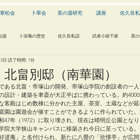
寒松会
卜翠会
茶の湯研究
講座
佐久良私
点描
卜深庵の歴史
佐久良私語
武者小路千家
茶の
月3日
読了時間: 1分
学
有職
民俗
神社
仏教
宗教
工芸
 北畠別邸（南華園）
物
植物
自然科学
音楽
メディア
blog
である北畠・帝塚山の開発、帝塚山学院の創設者の一人
設計・建築を聿斎が大正半ばに携わっている。約4000坪
客殿はじめ数棟に分かれた主屋、茶室、土蔵などが延400
庭園は園遊会が催すことができるように作られていた。
和47年（1972）に取り壊され、現在は晴明丘公園とな
学院大学狭山キャンパスに移築され今日に至っている。
好逑庵」と名付けられ、新たに八畳の「欣懐亭」が広間