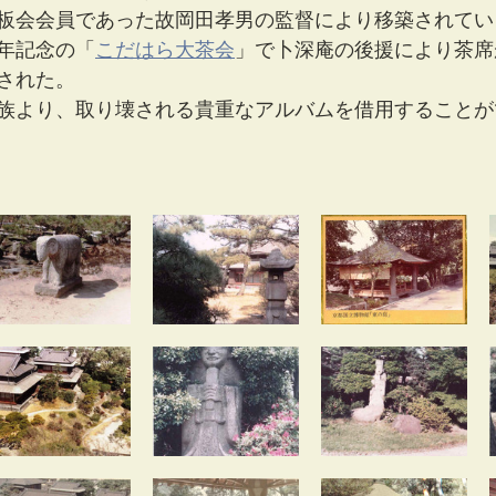
板会会員であった故岡田孝男の監督により移築されてい
周年記念の「
こだはら大茶会
」で卜深庵の後援により茶席
された。
族より、取り壊される貴重なアルバムを借用することが