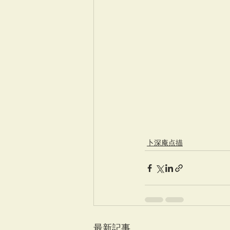
卜深庵点描
最新記事