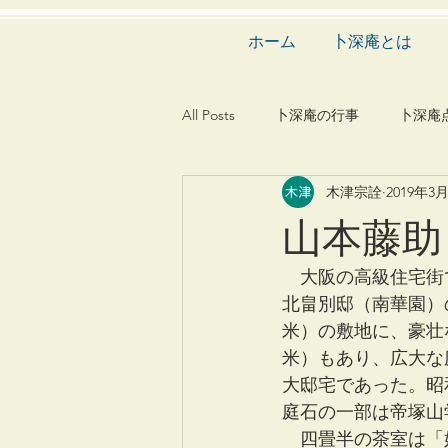
ホーム
卜深庵とは
All Posts
卜深庵の行事
卜深庵
木津宗詮
2019年3
和歌
漢詩
俳諧
文
山本藤助
茶会
建築
造園
動
　大阪の高級住宅街
北畠別邸（南華園）の
米）の敷地に、豪壮な
米）もあり、広大な
大邸宅であった。昭
庭石の一部は帝塚山
　四畳半の茶室は「