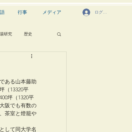
語
行事
メディア
ログイン
湯研究
歴史
菓子
食文化
芸能
茶道具
である山本藤助
（13320平
坪（1320平
大阪でも有数の
り、茶室と燈籠や
として同大学名