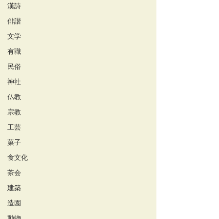
漢詩
俳諧
文学
有職
民俗
神社
仏教
宗教
工芸
菓子
食文化
茶会
建築
造園
動物