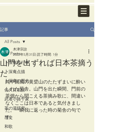
記事
All Posts
木津宗詮
All Posts
2022年5月31日
読了時間: 1分
山門を出ずれば日本茶摘う
卜深庵の行事
た
卜深庵点描
卜深庵の歴史
純中国風の黄檗山のたたずまいに酔い
しれた菊舎。山門を出た瞬間、門前の
佐久良私語
茶畑から聞こえる茶摘み歌に、間違い
武者小路千家
なくここは日本であると気付きまし
茶の湯研究
た。一瞬我に返った時の菊舎の句で
す。
歴史
和歌