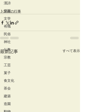
漢詩
俳諧
卜深庵の行事
文学
有職
民俗
神社
仏教
すべて表示
最新記事
宗教
工芸
菓子
食文化
茶会
建築
造園
動物