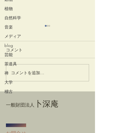
植物
自然科学
音楽
メディア
blog
コメント
踊りだす
芸能
灌仏会・花まつり
茶道具
コメントを追加…
禅
大学
稽古
卜深庵
一般財団法人