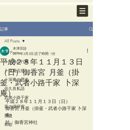
記事
All Posts
木津宗詮
All Posts
2019年3月3日
読了時間: 1分
平成２８年１１月１３日
卜深庵の行事
（日）御香宮 月釜（掛
卜深庵点描
釜・武者小路千家 卜深
卜深庵の歴史
佐久良私語
庵）
武者小路千家
平成２８年１１月１３日（日）
茶の湯研究
御香宮 月釜（掛釜・武者小路千家 卜深
庵）
歴史
於：御香宮神社
和歌