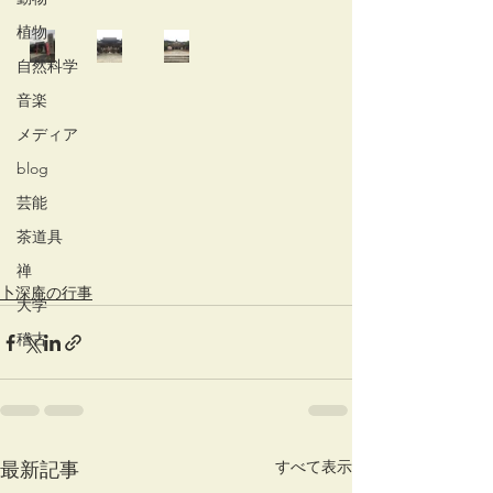
植物
自然科学
音楽
メディア
blog
芸能
茶道具
禅
卜深庵の行事
大学
稽古
すべて表示
最新記事