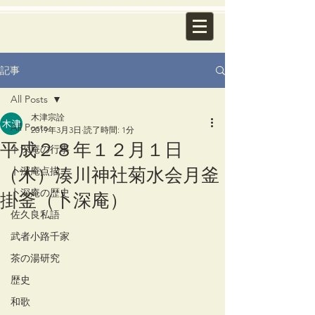
記事
All Posts
木津宗詮
All Posts
2019年3月3日
読了時間: 1分
平成２８年１２月１日
卜深庵の行事
（木）湊川神社菊水会月釜
卜深庵点描
掛釜（卜深庵）
卜深庵の歴史
佐久良私語
武者小路千家
茶の湯研究
歴史
和歌