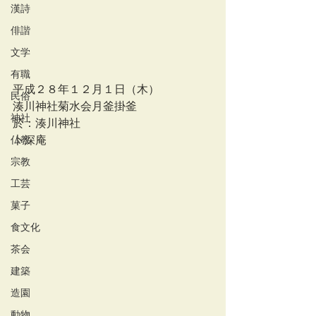
漢詩
俳諧
文学
有職
平成２８年１２月１日（木）
民俗
湊川神社菊水会月釜掛釜
神社
於：湊川神社
仏教
卜深庵
宗教
工芸
菓子
食文化
茶会
建築
造園
動物