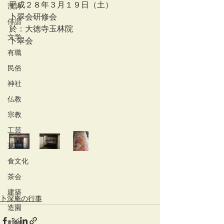
平成２８年３月１９日（土）
漢詩
卜翠会研修会
俳諧
於：大徳寺玉林院
文学
卜翠会
有職
民俗
神社
仏教
宗教
工芸
菓子
食文化
茶会
建築
卜深庵の行事
造園
動物