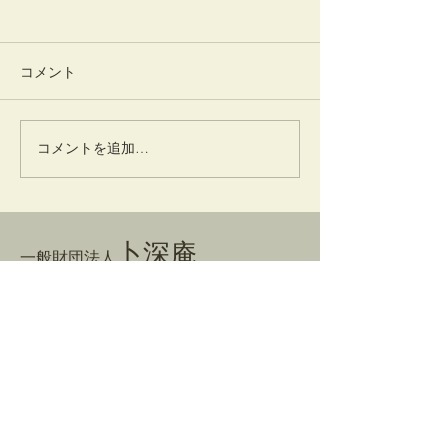
コメント
踊りだす
灌仏会・花まつり
コメントを追加…
卜深庵
一般財団法人
​お問合せ