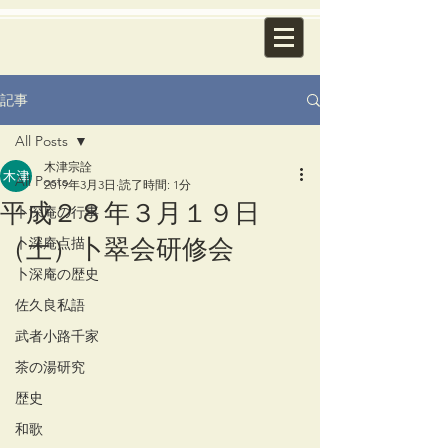
記事
All Posts
木津宗詮
All Posts
2019年3月3日
読了時間: 1分
平成２８年３月１９日
卜深庵の行事
（土）卜翠会研修会
卜深庵点描
卜深庵の歴史
佐久良私語
武者小路千家
茶の湯研究
歴史
和歌