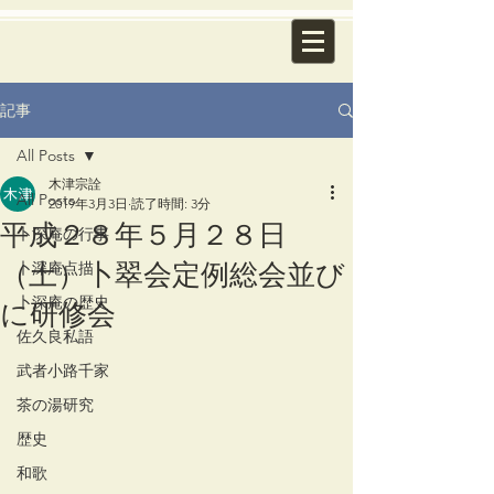
記事
All Posts
木津宗詮
All Posts
2019年3月3日
読了時間: 3分
平成２８年５月２８日
卜深庵の行事
（土）卜翠会定例総会並び
卜深庵点描
に研修会
卜深庵の歴史
佐久良私語
武者小路千家
茶の湯研究
歴史
和歌