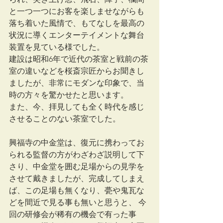
と一つ一つにお客を楽しませながらも
落ち着いた風情で、もてなしを最高の
状況に導くエンターテイメントな舞台
装置を見ている様でした。
建設は昭和6年で近代の茶室と戦前の茶
室の違いなどを桜斎宗匠からお聞きし
ましたが、非常にモダンな印象で、当
時の方々を驚かせたと思います。
また、今、拝見しても全く時代を感じ
させることのない茶室でした。
興福寺の中金堂は、復元に携わってお
られる監督の方がわざわざ説明して下
さり、中金堂を囲む足場からの見学を
させて戴きましたが、完成してしまえ
ば、この足場も無くなり、甍や鬼瓦な
どを間近で見る事も無いと思うと、 今
回の研修会が稀有の機会で有った事