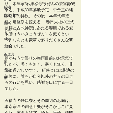
り、木津家3代聿斎宗泉好みの茶室静観
植物
寮と、平成30年落慶予定、中金堂の建
自然科学
設途中の拝観。その後、本年式年造
替・遷座祭を控える、 春日大社の正式
音楽
参拝と古式神饌にあたる饗膳である愛
メディア
敬膳（ういきょうぜん）を戴くとい
blog
う、なんとも豪華で盛りだくさんな研
修会でした。
芸能
茶道具
朝からうす曇りの梅雨目前のお天気で
禅
したが、暑くも無く、寒くも無く、非
大学
常に過ごしやすく、 研修会には最適の
気候に、誰もが自分以外の方々の日ご
稽古
ろの行いを思い、感謝を口にする一日
でした。
興福寺の静観寮とその周辺のお庭は、
聿斎宗匠の創意工夫がそこかしこに見
られ、突き上げ窓、飛石、障子、欄間