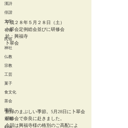
漢詩
俳諧
文学
平成２８年５月２８日（土）
卜翠会定例総会並びに研修会
有職
於：興福寺
民俗
卜翠会
神社
仏教
宗教
工芸
菓子
食文化
茶会
建築
新緑のまぶしい季節。5月28日に卜翠会
研修会で奈良に赴きました。
造園
今回は興福寺様の格別のご高配によ
動物