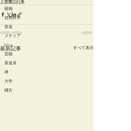
卜深庵の行事
植物
自然科学
音楽
メディア
blog
すべて表示
最新記事
芸能
茶道具
禅
大学
稽古