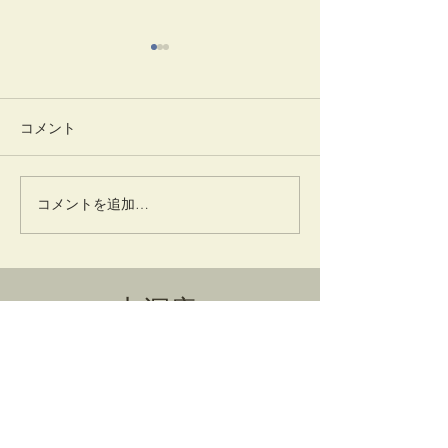
コメント
踊りだす
灌仏会・花まつり
コメントを追加…
卜深庵
一般財団法人
​お問合せ