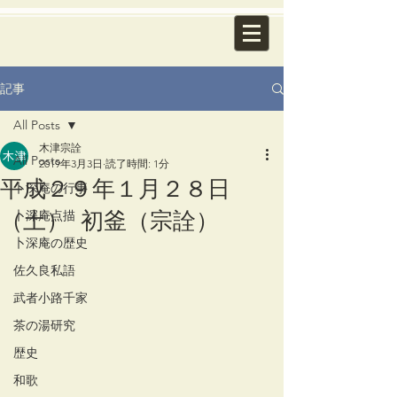
記事
All Posts
木津宗詮
All Posts
2019年3月3日
読了時間: 1分
平成２９年１月２８日
卜深庵の行事
（土） 初釜（宗詮）
卜深庵点描
卜深庵の歴史
佐久良私語
武者小路千家
茶の湯研究
歴史
和歌