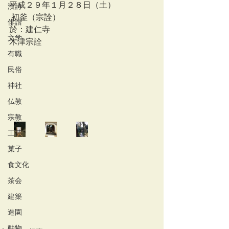
平成２９年１月２８日（土）
漢詩
 初釜（宗詮）
俳諧
於：建仁寺
文学
木津宗詮
有職
民俗
神社
仏教
宗教
工芸
菓子
食文化
茶会
建築
造園
動物