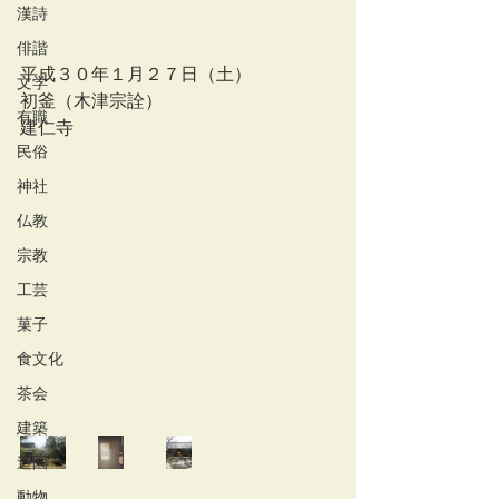
漢詩
俳諧
平成３０年１月２７日（土）
文学
初釜（木津宗詮）
有職
建仁寺
民俗
神社
仏教
宗教
工芸
菓子
食文化
茶会
建築
造園
動物