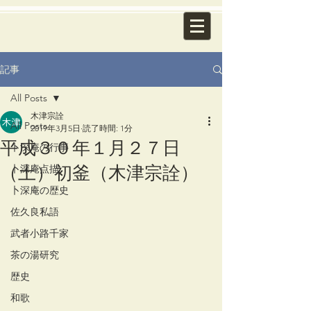
記事
All Posts
木津宗詮
All Posts
2019年3月5日
読了時間: 1分
平成３０年１月２７日
卜深庵の行事
（土）初釜（木津宗詮）
卜深庵点描
卜深庵の歴史
佐久良私語
武者小路千家
茶の湯研究
歴史
和歌