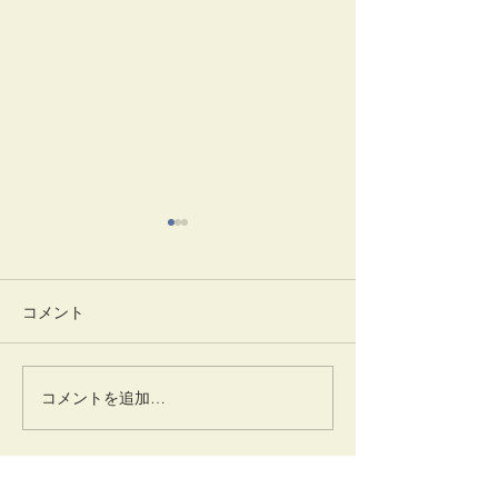
コメント
踊りだす
灌仏会・花まつり
コメントを追加…