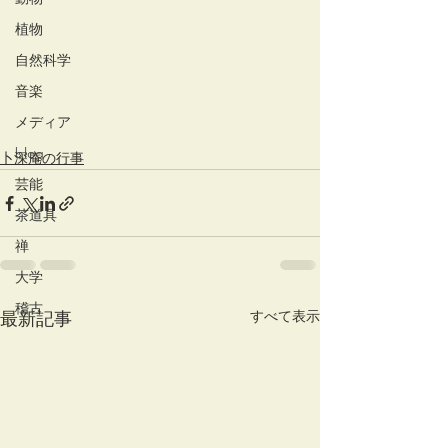
植物
自然科学
音楽
メディア
blog
卜深庵の行事
芸能
茶道具
禅
大学
稽古
すべて表示
最新記事