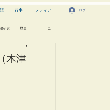
語
行事
メディア
ログイン
湯研究
歴史
菓子
食文化
（木津
芸能
茶道具