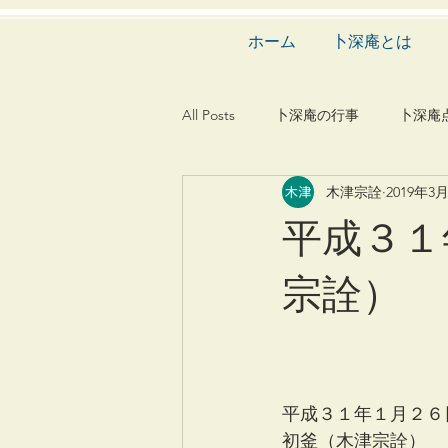
ホーム
卜深庵とは
All Posts
卜深庵の行事
卜深庵
木津宗詮
2019年3
和歌
漢詩
俳諧
文
平成３１
宗詮）
茶会
建築
造園
動
平成３１年１月２６
初釜（木津宗詮）