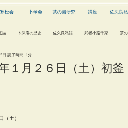
寒松会
卜翠会
茶の湯研究
講座
佐久良私
点描
卜深庵の歴史
佐久良私語
武者小路千家
茶の
月5日
読了時間: 1分
学
有職
民俗
神社
仏教
宗教
工芸
年１月２６日（土）初釜
物
植物
自然科学
音楽
メディア
blog
日（土）