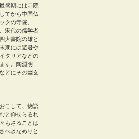
最盛期には寺院
してから中国仏
ックの寺院、
、宋代の儒学者
四大書院の雄と
末期には避暑や
イタリアなどの
ます。陶淵明
などにその幽玄
おこして、物語
むと仰せらるれ
々もさることは
さべきなめりと