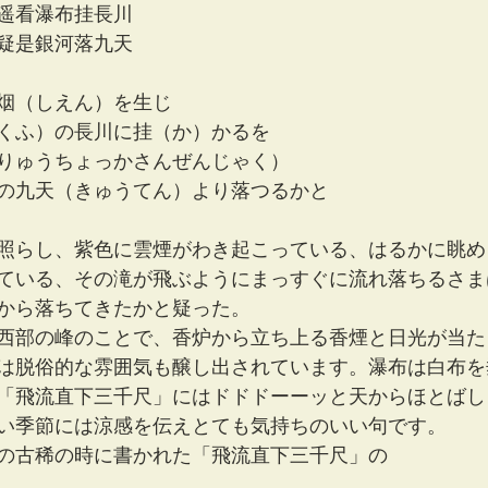
遥看瀑布挂長川
疑是銀河落九天
烟（しえん）を生じ
くふ）の長川に挂（か）かるを
りゅうちょっかさんぜんじゃく）
の九天（きゅうてん）より落つるかと
照らし、紫色に雲煙がわき起こっている、はるかに眺め
ている、その滝が飛ぶようにまっすぐに流れ落ちるさま
から落ちてきたかと疑った。
西部の峰のことで、香炉から立ち上る香煙と日光が当た
は脱俗的な雰囲気も醸し出されています。瀑布は白布を
「飛流直下三千尺」にはドドドーーッと天からほとばし
い季節には涼感を伝えとても気持ちのいい句です。
の古稀の時に書かれた「飛流直下三千尺」の