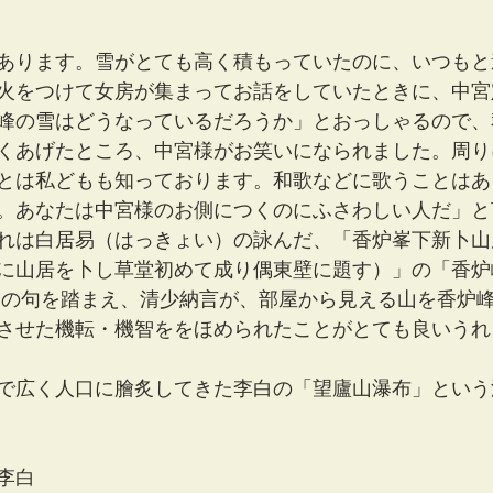
あります。雪がとても高く積もっていたのに、いつもと
火をつけて女房が集まってお話をしていたときに、中宮
峰の雪はどうなっているだろうか」とおっしゃるので、
くあげたところ、中宮様がお笑いになられました。周り
とは私どもも知っております。和歌などに歌うことはあ
。あなたは中宮様のお側につくのにふさわしい人だ」と
れは白居易（はっきょい）の詠んだ、「香炉峯下新卜山
に山居を卜し草堂初めて成り偶東壁に題す）」の「香炉
」の句を踏まえ、清少納言が、部屋から見える山を香炉
させた機転・機智ををほめられたことがとても良いうれ
で広く人口に膾炙してきた李白の「望廬山瀑布」という
李白