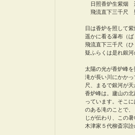
　日照香炉生紫烟　
　飛流直下三千尺　
日は香炉を照して紫
遥かに看る瀑布（ば
飛流直下三千尺（ひ
疑ふらくは是れ銀河
太陽の光が香炉峰を
滝が長い川にかかっ
尺、まるで銀河が天
香炉峰は。廬山の北
っています。そこに
のある滝のことで、
じが伝わり、この暑
木津家５代柳斎宗詮