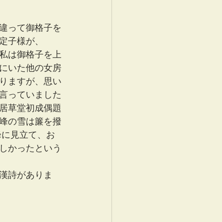
違って御格子を
定子様が、 
私は御格子を上
にいた他の女房
りますが、思い
言っていました
居草堂初成偶題
峰の雪は簾を撥
峰に見立て、お
しかったという
漢詩がありま