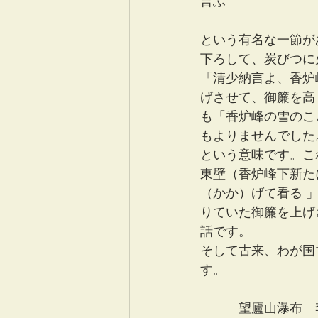
言ふ
という有名な一節が
下ろして、炭びつに
「清少納言よ、香炉
げさせて、御簾を高
も「香炉峰の雪のこ
もよりませんでした
という意味です。こ
東壁（香炉峰下新た
（かか）げて看る 
りていた御簾を上げ
話です。
そして古来、わが国
す。
　　　望廬山瀑布　