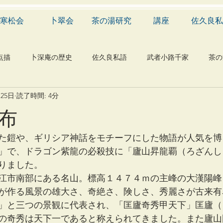
寒松会
卜翠会
茶の湯研究
講座
佐久良私
点描
卜深庵の歴史
佐久良私語
武者小路千家
茶の
月25日
読了時間: 4分
学
有職
民俗
神社
仏教
宗教
工芸
布
物
植物
自然科学
音楽
メディア
blog
た鎧や、ギリシア神話をモチーフにした物語が人気を博
」で、ドラゴン紫龍の必殺技に「廬山昇龍覇（ろざんし
りました。
江市南部にある名山。標高１４７４ｍの主峰の大漢陽峰
が作る風景の雄大さ、奇絶さ、険しさ、秀麗さが古来有
」と三つの景観に代表され、「匡廬奇秀甲天下」匡廬（
の奇秀は天下一であると称えられてきました。また廬山