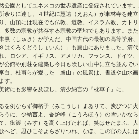
然公園としてユネスコの世界遺産に登録されています。
所余りに達し、４世紀に慧遠（えおん）が東林寺を建立
り、山頂には現在でも仏教、道教、イスラム教、カトリ
、多数の宗教が共存する宗教の聖地でもあります。また
朱熹（しゅき）が学んだ、中国古代の最初の高等学府、
８はくろくどうしょいん）」も廬山にありました。清代
れ、ロシア、イギリス、アメリカ、フランス、ドイツ、
が公館や別荘を建築し今日も険しい山中に立ち並んでい
李白、杜甫らが愛した「盧山」の風景は、書道や山水画
ます。
美術にも影響を及ぼし、清少納言の『枕草子』に、
るを例ならず御格子（みこうし）まゐりて、炭びつに火
らうに、少納言よ、香炉峰（こうろほう）の雪いかなら
て、御簾（みす）を高く上げたれば、笑はせたまふ。人
歌へど、思ひこそよらざりつれ、なほ、この官の人には