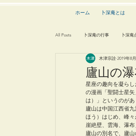
ホーム
卜深庵とは
All Posts
卜深庵の行事
卜深庵
木津宗詮
2019年8
和歌
漢詩
俳諧
文
廬山の瀑
茶会
建築
造園
動
星座の趣向を凝らし
の漫画「聖闘士星矢
は）」というのがあ
廬山は中国江西省九
ほう）はじめ、峰々
崖絶壁、雲海、瀑布
廬山の別名で、廬山