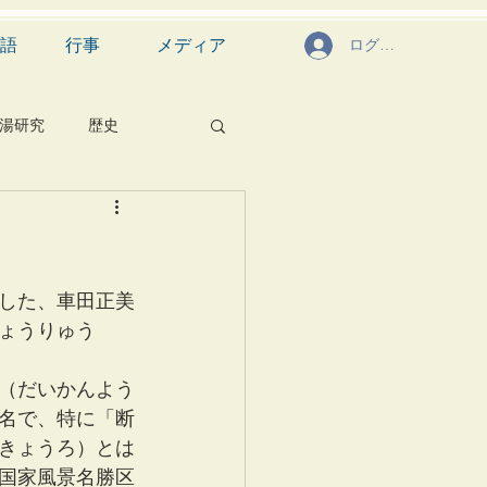
語
行事
メディア
ログイン
湯研究
歴史
菓子
食文化
芸能
茶道具
した、車田正美
ょうりゅう
（だいかんよう
名で、特に「断
きょうろ）とは
国家風景名勝区