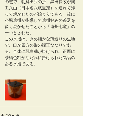
の窯で、朝鮮出兵の折、黒田長政が陶
工八山（日本名八蔵重定）を連れて帰
って焼かせたのが始まりである。後に
小堀遠州が指導して遠州好みの茶器を
多く焼かせたことから「遠州七窯」の
一つとされた。
この水指は、きめ細かな薄造りの生地
で、口が四方の形の端正ななりであ
る。全体に乳白釉が掛けられ、正面に
茶褐色釉がなだれに掛けられた気品の
ある水指である。