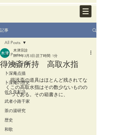
記事
All Posts
木津宗詮
All Posts
2019年3月3日
読了時間: 1分
得浅斎所持 高取水指
卜深庵の行事
卜深庵点描
　得浅斎の道具はほとんど残されてな
卜深庵の歴史
くこの高取水指はその数少ないものの
佐久良私語
一つである。その箱書きに、
武者小路千家
茶の湯研究
歴史
和歌