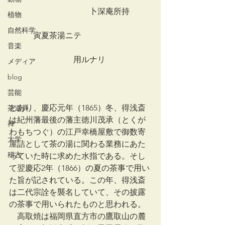
　　　　　　　　　　卜深庵所持
植物
自然科学
　　　寅夏茶湯ニテ
音楽
　　　　　　　　用ルナリ
メディア
blog
芸能
とあり、慶応元年（1865）冬、得浅斎
茶道具
は紀州藩最後の藩主徳川茂承（とくが
禅
わもちつぐ）の江戸幸橋屋敷で御数寄
大学
屋詰として茶の湯に関わる業務にあた
稽古
っていた時に求めた水指である。そし
て翌慶応2年（1866）の夏の茶事で用い
た旨が記されている。この年、得浅斎
は二代宗詮を襲名していて、その披露
の茶事で用いられたものと思われる。
　高取焼は福岡県直方市の鷹取山の麓