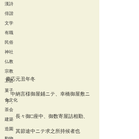
漢詩
俳諧
文学
有職
民俗
神社
仏教
宗教
慶応元丑年冬
工芸
菓子
　中納言様御屋鋪ニテ、幸橋御屋敷ニ
食文化
テ、
茶会
　　長々御□座中、御数寄屋詰相勤、
建築
造園
　　其節途中ニテ求之所持候者也
動物