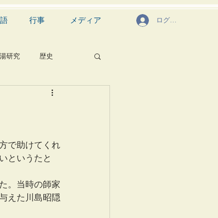
語
行事
メディア
ログイン
湯研究
歴史
菓子
食文化
芸能
茶道具
方で助けてくれ
いというたと
た。当時の師家
与えた川島昭隠