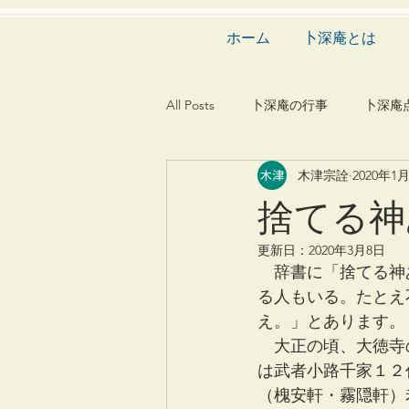
ホーム
卜深庵とは
All Posts
卜深庵の行事
卜深庵
木津宗詮
2020年1
和歌
漢詩
俳諧
文
捨てる神
更新日：
2020年3月8日
茶会
建築
造園
動
　辞書に「捨てる神
る人もいる。たとえ
え。」とあります。
　大正の頃、大徳寺
は武者小路千家１２
（槐安軒・霧隠軒）