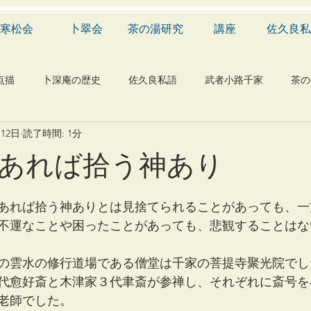
寒松会
卜翠会
茶の湯研究
講座
佐久良私
点描
卜深庵の歴史
佐久良私語
武者小路千家
茶の
月12日
読了時間: 1分
学
有職
民俗
神社
仏教
宗教
工芸
あれば拾う神あり
物
植物
自然科学
音楽
メディア
blog
あれば拾う神ありとは見捨てられることがあっても、一
不運なことや困ったことがあっても、悲観することはな
の雲水の修行道場である僧堂は千家の菩提寺聚光院でし
代愈好斎と木津家３代聿斎が参禅し、それぞれに斎号を
老師でした。