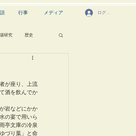
語
行事
メディア
ログイン
湯研究
歴史
菓子
食文化
芸能
茶道具
会者が座り、上流
て酒を飲んでか
が岩などにかか
水の宴で用いら
雨亭文庫の冷泉
ゆづり葉」と命