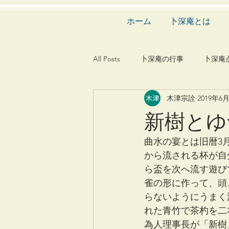
ホーム
卜深庵とは
All Posts
卜深庵の行事
卜深庵
木津宗詮
2019年6
和歌
漢詩
俳諧
文
新樹とゆ
茶会
建築
造園
動
曲水の宴とは旧暦3
から流される杯が自
ら盃を次へ流す遊び
雀の形に作って、頭
らないようにうまく
れた青竹で茶杓を二
為人理事長が「新樹