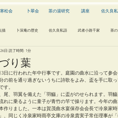
寒松会
卜翠会
茶の湯研究
講座
佐久良私
点描
卜深庵の歴史
佐久良私語
武者小路千家
茶の
月26日
読了時間: 1分
学
有職
民俗
神社
仏教
宗教
工芸
づり葉
物
植物
自然科学
音楽
メディア
blog
月3日に行われた年中行事です。庭園の曲水に沿って参
分の前を通り過ぎないうちに詩歌をよみ、盃を手に取っ
です。
、尾、羽翼を備えた「羽觴」に盃がのせられます。羽觴
流れに乗るように童子が青竹の竿で操ります。今年の曲
本作りました。一本は賀茂曲水宴保存会会長で冷泉家時
」、同じく冷泉家時雨亭文庫の冷泉貴実子常任理事が「