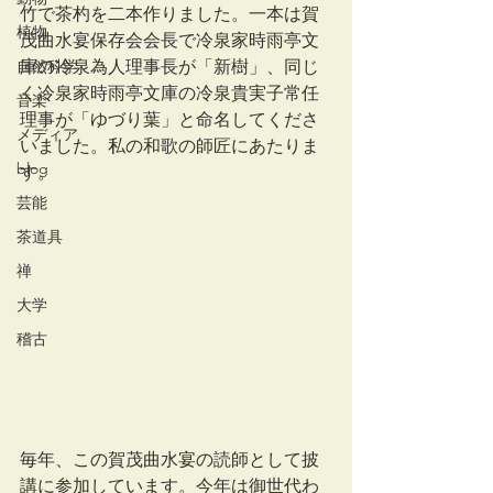
竹で茶杓を二本作りました。一本は賀
植物
茂曲水宴保存会会長で冷泉家時雨亭文
庫の冷泉為人理事長が「新樹」、同じ
自然科学
く冷泉家時雨亭文庫の冷泉貴実子常任
音楽
理事が「ゆづり葉」と命名してくださ
メディア
いました。私の和歌の師匠にあたりま
blog
す。
芸能
茶道具
禅
大学
稽古
毎年、この賀茂曲水宴の読師として披
講に参加しています。今年は御世代わ