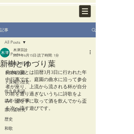
記事
All Posts
木津宗詮
All Posts
2021年6月15日
読了時間: 1分
新樹とゆづり葉
卜深庵の行事
曲水の宴とは旧暦3月3日に行われた年
卜深庵点描
中行事です。庭園の曲水に沿って参会
卜深庵の歴史
者が座り、上流から流される杯が自分
佐久良私語
の前を通り過ぎないうちに詩歌をよ
武者小路千家
み、盃を手に取って酒を飲んでから盃
を次へ流す遊びです。
茶の湯研究
歴史
和歌