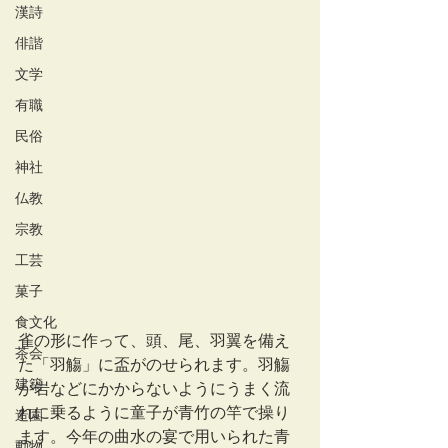
漢詩
俳諧
文学
有職
民俗
神社
仏教
宗教
工芸
菓子
食文化
雀の形に作って、頭、尾、羽翼を備え
茶会
た「羽觴」に盃がのせられます。羽觴
建築
が岩などにかからないようにうまく流
れに乗るように童子が青竹の竿で操り
造園
ます。今年の曲水の宴で用いられた青
動物