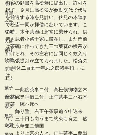
内容の願書を高松藩に提出し、許可を
漢詩
得て、９月に高松侯が参勤交代で伏見
俳諧
を通過する時を見計い、伏見の本陣ま
文学
で松斎一同が拝借に赴いています。こ
有職
の時、木守茶碗は駕篭に乗せられ、供
侍も武者小路千家に滞在し、また門前
民俗
は茶碗に伴ってきた三つ葉葵の幔幕が
神社
掛けられ、その左右には同じく紋入り
仏教
の高張提灯が立てられました。松斎の
「 利休二百五十年忌之節諸事扣 」に
宗教
は、
工芸
菓子
　　一此度茶事ニ付、高松侯御物之木
守茶碗ヲ拝借ニ付、正午茶事ニハ右木
食文化
守茶　碗ハ床ヘ
茶会
　　飾り置、右正午茶事追々申込来
建築
り、三十日も向うまで約束も有之、然
造園
るに浪華並ニ他国
　　より上京の人々、正午茶事ニ罷出
動物