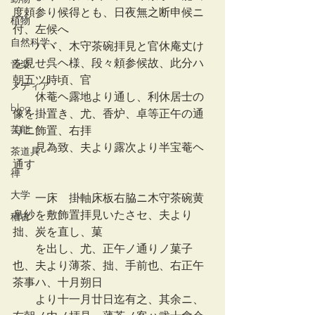
度頼参り候得とも、日夜無之断申候ニ
植物
付、左候へ
自然科学
　　ハヾ、木守茶碗拝見と官休庵丈け
を見せ呉ヘ様、段々頼参候故、此分ハ
音楽
朝五ツ時頃、官
メディア
　　休菴ヘ露地より通し、利休居士の
blog
像を掛置き、尤、香炉、卓等正午の通
芸能
りニ飾置、右拝
　　見為致、夫より露次より半宝菴ヘ
茶道具
通す
禅
大学
　　一床　掛軸床板右脇ニ木守茶碗黄
帛紗を敷飾置拝見いたさセ、夫より
稽古
拙、炭を直し、菓
　　を出し、尤、正午ノ通りノ菓子
也、夫より薄茶、拙、手前也、右正午
茶事ハ、十月朔日
　　より十一月廿日迄有之、其余ニ、