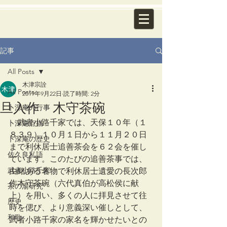
記事
All Posts
木津宗詮
All Posts
2019年9月22日
読了時間: 2分
旦入作 木守茶碗
卜深庵の行事
　武者小路千家では、天保１０年（１
卜深庵点描
８３９）１０月１日から１１月２０日
卜深庵の歴史
まで利休居士追善茶会を６２会を催し
佐久良私語
ています。このたびの追善茶事では、
武者小路千家
由緒ある名物で利休居士遺愛の長次郎
作木守茶碗（六代真伯が高松侯に献
茶の湯研究
上）を用い、多くの人に拝見させて往
歴史
時を偲び、より意義深い催しとして、
和歌
武者小路千家の家名を輝かせたいとの