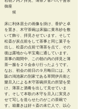
右朝ノ内ノ拝見、薄茶ノ客ハ弐十會余
御座
　　候　　　　　　　
床に利休居士の画像を掛け、香炉と卓
を置き、木守茶碗は床脇に黄帛紗を敷
いて飾り、拝見させています。そして
松斎が炭点前をして茶事と同じ菓子を
出し、松斎の点前で薄茶を点て、その
後は露地から半宝庵に通しています。
茶事の期間中、この朝の内の拝見と薄
茶一服を２０会余り行ったようです。
なお、初会の前日の９月晦日には、大
阪の鴻池家の別家である草間伊兵衛と
樂旦入による木守茶碗拝見の所望を受
け、薄茶と酒肴を出して見せていま
す。そして本歌の木守を旦入に実見さ
せて写しを造らせたのがこの茶碗で
す。箱書きは好々斎の未亡人で、以心