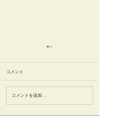
コメント
清々しい朝
井でし月かも
コメントを追加…
卜深庵
一般財団法人