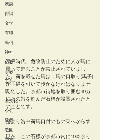
漢詩
俳諧
文学
有職
民俗
神社
江戸時代、危険防止のために人が馬に
仏教
乗って進むことが禁止されていまし
宗教
た。荷を載せた馬は，馬の口取り(馬子)
工芸
が手綱を引いて歩かなければなりませ
菓子
んでした。京都市街地を取り囲む30カ
にその旨を刻んだ石標が設置されたと
食文化
のことです。
茶会
建築
是より洛中荷馬口付のもの乗へからす
造園
現在，この石標が京都市内に10本余り
動物