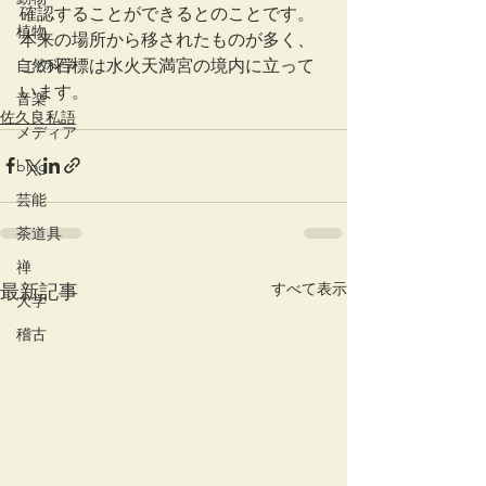
確認することができるとのことです。
植物
本来の場所から移されたものが多く、
この石標は水火天満宮の境内に立って
自然科学
います。
音楽
佐久良私語
メディア
blog
芸能
茶道具
禅
すべて表示
最新記事
大学
稽古