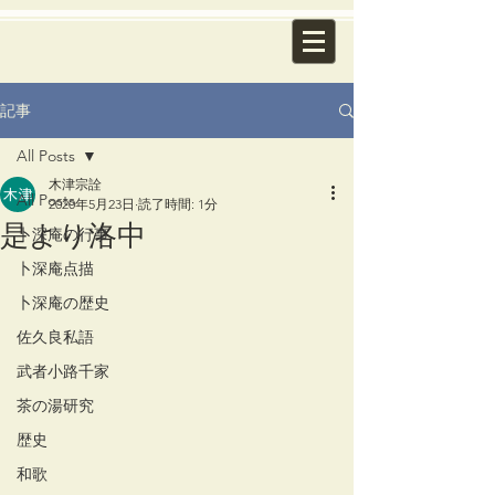
記事
All Posts
木津宗詮
All Posts
2020年5月23日
読了時間: 1分
是より洛中
卜深庵の行事
卜深庵点描
卜深庵の歴史
佐久良私語
武者小路千家
茶の湯研究
歴史
和歌