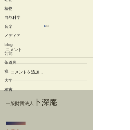
植物
自然科学
音楽
メディア
blog
コメント
竹蒔絵溜棗
放生会
芸能
茶道具
禅
コメントを追加…
大学
稽古
卜深庵
一般財団法人