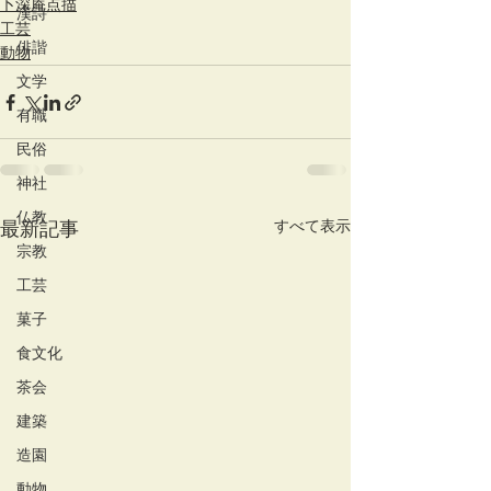
卜深庵点描
漢詩
工芸
俳諧
動物
文学
有職
民俗
神社
仏教
すべて表示
最新記事
宗教
工芸
菓子
食文化
茶会
建築
造園
動物