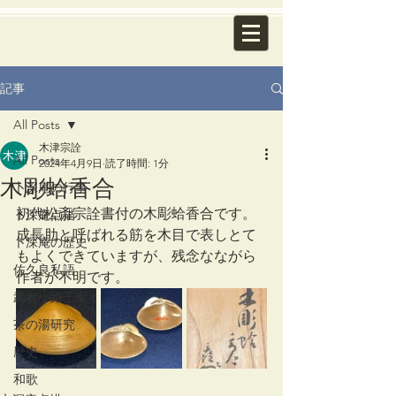
記事
All Posts
木津宗詮
All Posts
2024年4月9日
読了時間: 1分
木彫蛤香合
卜深庵の行事
初代松斎宗詮書付の木彫蛤香合です。
卜深庵点描
成長肋と呼ばれる筋を木目で表しとて
卜深庵の歴史
もよくできていますが、残念なながら
佐久良私語
作者が不明です。
武者小路千家
茶の湯研究
歴史
和歌