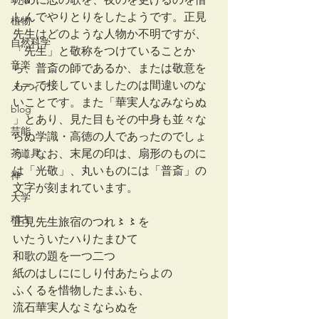
しんでやりとりをしたようです。正見
植物
先生はどのような人物か不明ですが、
自然科学
「先生」と敬称をつけていることか
音楽
ら、普斎の師であるか、または敬意を
もって接していましたのは間違いのな
メディア
いことです。また「華実人なみならぬ 
blog
」とあり、見た目もその中身も並々な
芸能
らぬ学識・高徳の人であったのでしょ
茶道具
う。なお、末尾の印は、扇形のものに
は「光敬」、丸いものには「普斎」の
禅
文字が刻まれています。
大学
稽古
正見先生旅宿のつれ〻〻を
いたういたハりたまひて
和歌の題を一つ二つ
紙のはしににしり付あたらよの
ふくるを惜物したまふも、
流石華実人なミならぬを