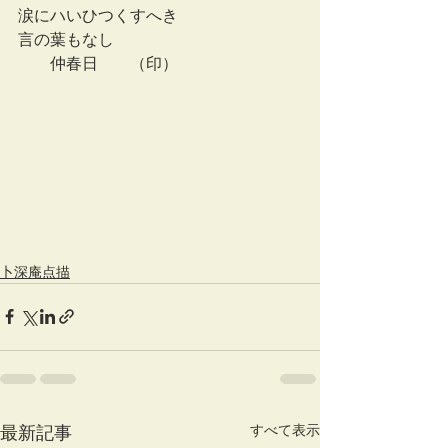
涙にハいひつくすへき
言の葉もなし
　　仲春日　　（印）
卜深庵点描
すべて表示
最新記事