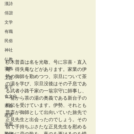
漢詩
俳諧
文学
有職
民俗
神社
仏教
杉木普斎は名を光敬、号に宗喜・直入
宗教
庵・得失庵などがあります。家業の伊
勢の御師を勤めつつ、宗旦について茶
工芸
の湯を学び、宗旦没後はその子息であ
菓子
る武者小路千家の一翁宗守に師事し、
食文化
一翁から茶の湯の奥義である新台子の
相伝を受けています。伊勢、それとも
茶会
普斎が御師として出向いていた旅先で
建築
正見先生と出会ったのでしょう。その
造園
宿で手持ちぶさたな正見先生を慰める
動物
ために恋の歌を、夜のを更けるのを惜