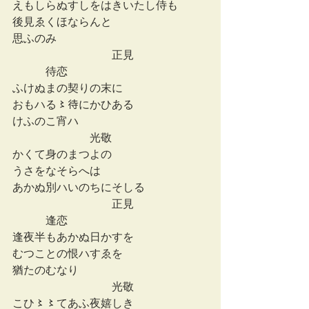
えもしらぬすしをはきいたし侍も
後見ゑくほならんと
思ふのみ
　　　　　　　　　正見
　　　待恋
ふけぬまの契りの末に
おもハる〻待にかひある
けふのこ宵ハ
　　　　　　　光敬
かくて身のまつよの
うさをなそらへは
あかぬ別ハいのちにそしる
　　　　　　　　　正見
　　　逢恋
逢夜半もあかぬ日かすを
むつことの恨ハすゑを
猶たのむなり
　　　　　　　　　光敬
こひ〻〻てあふ夜嬉しき