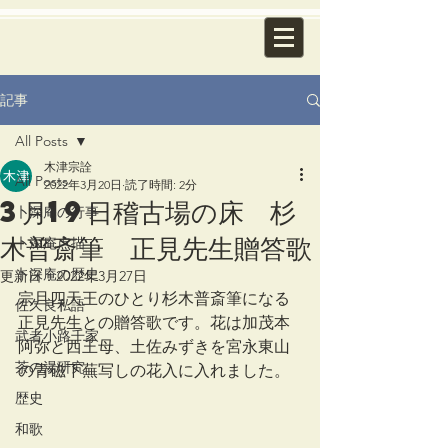
記事
All Posts
木津宗詮
All Posts
2022年3月20日
読了時間: 2分
3月19日稽古場の床 杉
卜深庵の行事
木普斎筆 正見先生贈答歌
卜深庵点描
卜深庵の歴史
更新日：
2022年3月27日
宗旦四天王のひとり杉木普斎筆になる
佐久良私語
正見先生との贈答歌です。花は加茂本
武者小路千家
阿弥と西王母、土佐みずきを宮永東山
茶の湯研究
の青磁下蕪写しの花入に入れました。
歴史
和歌