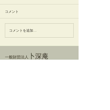
コメント
一味神水
竹蒔絵溜棗
コメントを追加…
卜深庵
一般財団法人
​お問合せ