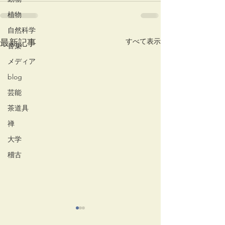
植物
自然科学
すべて表示
最新記事
音楽
メディア
blog
芸能
茶道具
禅
大学
稽古