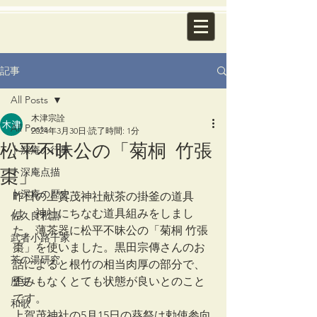
記事
All Posts
木津宗詮
All Posts
2024年3月30日
読了時間: 1分
松平不昧公の「菊桐 竹張
卜深庵の行事
棗」
卜深庵点描
卜深庵の歴史
昨日の上賀茂神社献茶の掛釜の道具
は、神社にちなむ道具組みをしまし
佐久良私語
た。薄茶器に松平不昧公の「菊桐 竹張
武者小路千家
棗」を使いました。黒田宗傳さんのお
茶の湯研究
話によると根竹の相当肉厚の部分で、
歪みもなくとても状態が良いとのこと
歴史
です。
和歌
上賀茂神社の5月15日の葵祭は勅使参向