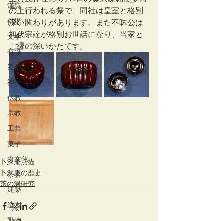
漢詩
の上行われる祭で、同社は皇室と格別
俳諧
深い関わりがあります。また不昧公は
初代宗詮が格別お世話になり、当家と
文学
ご縁の深いかたです。
有職
民俗
神社
仏教
宗教
工芸
菓子
食文化
卜深庵点描
卜深庵の歴史
茶会
茶の湯研究
建築
造園
動物