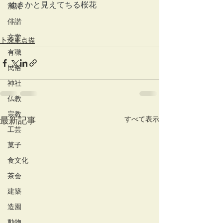
ゆきかと見えてちる桜花
漢詩
俳諧
文学
卜深庵点描
有職
民俗
神社
仏教
宗教
すべて表示
最新記事
工芸
菓子
食文化
茶会
建築
造園
動物