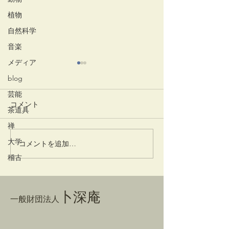
植物
自然科学
音楽
メディア
blog
芸能
コメント
竹蒔絵溜棗
放生会
茶道具
禅
大学
コメントを追加…
稽古
卜深庵
一般財団法人