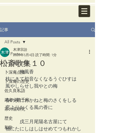
記事
All Posts
木津宗詮
All Posts
2020年5月4日
読了時間: 1分
松斎歌集１０
卜深庵の行事
　　　梅風香
卜深庵点描
枝にきて初音なくなるうぐひすは
卜深庵の歴史
風やしらせし我やとの梅
佐久良私語
武者小路千家
春の夜にわかねと梅のさくをしる
窓よりおくる風の香に
茶の湯研究
歴史
　　　戌三月尾陽名古屋にて
和歌
袖にたにしはしはせめてつもれかし