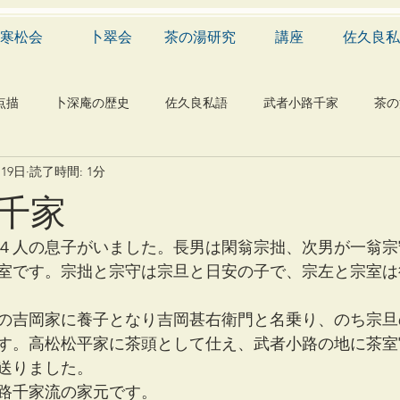
寒松会
卜翠会
茶の湯研究
講座
佐久良私
点描
卜深庵の歴史
佐久良私語
武者小路千家
茶の
月19日
読了時間: 1分
学
有職
民俗
神社
仏教
宗教
工芸
千家
物
植物
自然科学
音楽
メディア
blog
４人の息子がいました。長男は閑翁宗拙、次男が一翁宗
室です。宗拙と宗守は宗旦と日安の子で、宗左と宗室は
の吉岡家に養子となり吉岡甚右衛門と名乗り、のち宗旦
す。高松松平家に茶頭として仕え、武者小路の地に茶室
送りました。
路千家流の家元です。