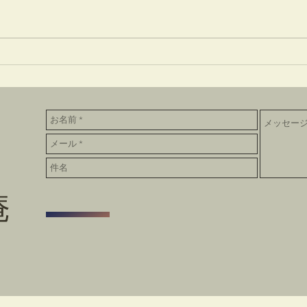
竹蒔絵溜棗
井で
庵