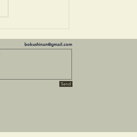
し月かも
bokushinan@gmail.com
Send