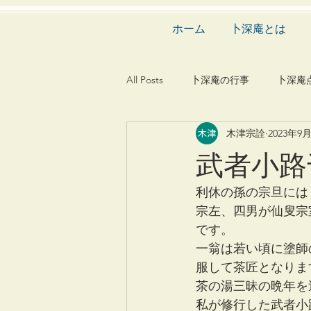
ホーム
卜深庵とは
All Posts
卜深庵の行事
卜深庵
木津宗詮
2023年9
和歌
漢詩
俳諧
文
武者小路
茶会
建築
造園
動
利休の孫の宗旦には
宗左、四男が仙叟宗
です。
一翁は若い頃に塗師
服して茶匠となりま
茶の湯三昧の晩年を
私が修行した武者小