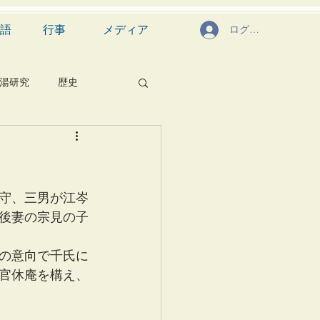
語
行事
メディア
ログイン
湯研究
歴史
菓子
食文化
芸能
茶道具
守、三男が江岑
後妻の宗見の子
の意向で千氏に
官休庵を構え、