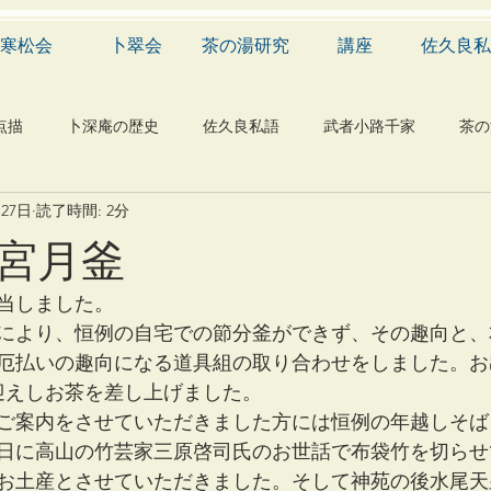
寒松会
卜翠会
茶の湯研究
講座
佐久良私
点描
卜深庵の歴史
佐久良私語
武者小路千家
茶の
月27日
読了時間: 2分
学
有職
民俗
神社
仏教
宗教
工芸
宮月釜
物
植物
自然科学
音楽
メディア
blog
当しました。
により、恒例の自宅での節分釜ができず、その趣向と、
厄払いの趣向になる道具組の取り合わせをしました。お
お迎えしお茶を差し上げました。
ご案内をさせていただきました方には恒例の年越しそば
日に高山の竹芸家三原啓司氏のお世話で布袋竹を切らせ
お土産とさせていただきました。そして神苑の後水尾天