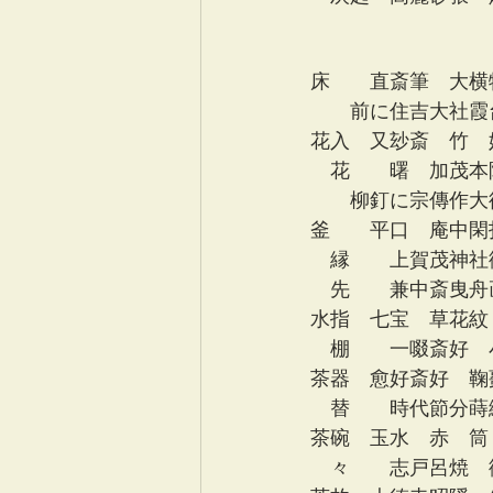
　　　　　　　　　
床　　直斎筆　大横
　　前に住吉大社霞
花入　又玅斎　竹　
　花　　曙　加茂本
　　柳釘に宗傳作大
釜　　平口　庵中閑
　縁　　上賀茂神社
　先　　兼中斎曳舟
水指　七宝　草花紋
　棚　　一啜斎好　
茶器　愈好斎好　鞠
　替　　時代節分蒔
茶碗　玉水　赤　筒
　々　　志戸呂焼　