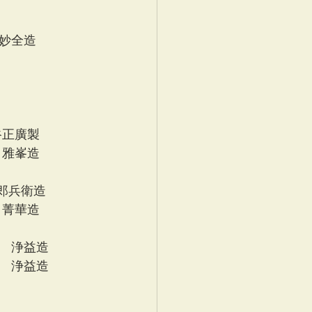
妙全造
　
谷正廣製
 雅峯造
 市郎兵衛造
 菁華造
　浄益造
　浄益造