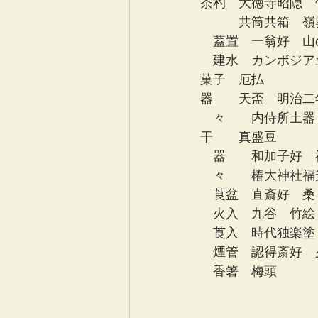
茶杓　大徳寺昭隠　
　　　共筒共箱　嶺
　蓋置　一翁好　山
　建水　カンボジア
菓子　厄払
器　　天盃　明治二
　々　　内侍所土器
干　　真盛豆　　　
　器　　和加子好　
　々　　椿大神社福
　莨盆　直斎好　桑　手付網代
　火入　九谷　竹絵
　莨入　時代独楽塗
　煙管　認得斎好　
　香箸　梅頭　　　