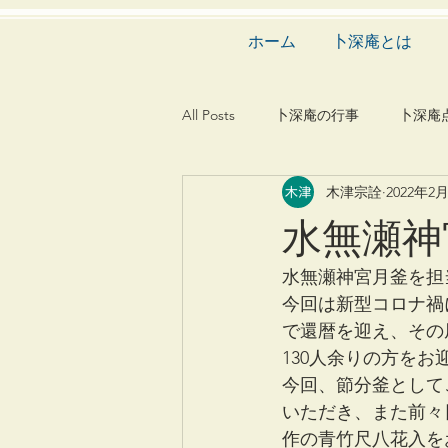
ホーム
卜深庵とは
All Posts
卜深庵の行事
卜深庵
木津宗詮
2022年2
和歌
漢詩
俳諧
文
水無瀬神
茶会
建築
造園
動
水無瀬神宮月釜を担
今回は新型コロナ禍
で還暦を迎え、その
130人余りの方を
今回、節分釜として
いただき、また前々
作の青竹尺八花入を