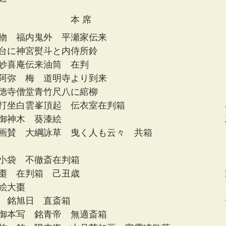
　　　　　　　　本 席
物　福内鬼外　平瀬家伝来
台に神宮熨斗と内侍所鈴
妙喜庵伝来油筒　在判
阿弥　梅　道明寺より到来
徳寺僧堂青竹尺八に綰柳
打坐白雲峯頂起　伝衣室在判箱　　　　　　　　　　　
御神木　葵漆絵　　　　　　　　　　　　　　　　　　
画賛　大綱詠草　曳く人も云々　共箱
小袋　不徹斎在判箱
棗　在判箱　己丑歳　　　　　　　　　　　　　　　　
絵大棗
　銘旭日　直斎箱　　　　　　　　　　　　　　　　　
御本写　銘青帝　無適斎箱