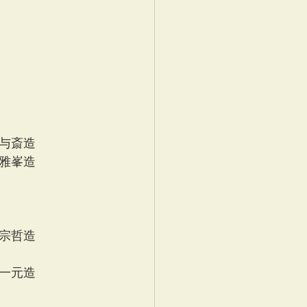
与斎造
雅峯造
宗哲造
一元造