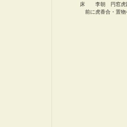
床　　李朝　円窓虎
　前に虎香合・置物