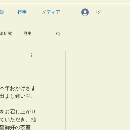
語
行事
メディア
ログイン
湯研究
歴史
菓子
食文化
芸能
茶道具
本年おかげさま
出まし難い中、
をお召し上がり
ていただき、拙
皇御好の茶室