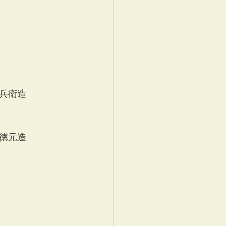
兵衛造
　　
徳元造