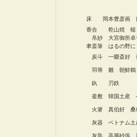
　　　　　　　　　　
　　　　　　　　　
床　　岡本豊彦画　
香合　　乾山焼　槌
　帛紗　大宮御所卓
聿斎筆　はるの野に
　炭斗　一啜斎好　
　羽箒　雛　朝鮮鶴
　釻　　刃鉄　　　
　釜敷　韓国土産　
　火箸　真伯好　桑
　灰器　ベトナム土
　灰匙　高麗砂張　