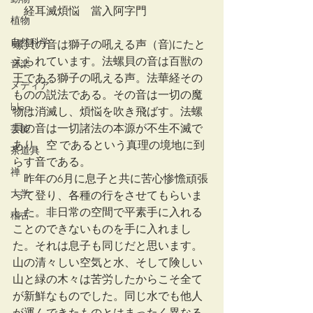
　経耳滅煩悩　當入阿字門
植物
自然科学
螺貝の音は獅子の吼える声（音)にたと
えられています。法螺貝の音は百獣の
音楽
王である獅子の吼える声。法華経その
メディア
ものの説法である。その音は一切の魔
blog
物は消滅し、煩悩を吹き飛ばす。法螺
貝の音は一切諸法の本源が不生不滅で
芸能
あり、空 であるという真理の境地に到
茶道具
らす音である。
禅
　昨年の6月に息子と共に苦心惨憺頑張
大学
って登り、各種の行をさせてもらいま
した。非日常の空間で平素手に入れる
稽古
ことのできないものを手に入れまし
た。それは息子も同じだと思います。
山の清々しい空気と水、そして険しい
山と緑の木々は苦労したからこそ全て
が新鮮なものでした。同じ水でも他人
が運んできたものとはまったく異なる