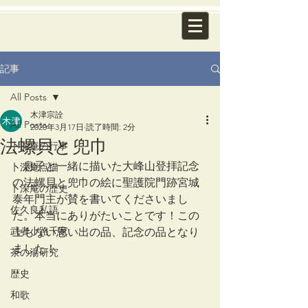
記事
All Posts
木津宗詮
All Posts
2020年3月17日
読了時間: 2分
法螺貝と兜巾
卜深庵の行事
　息子と一緒に描いた大峰山登拝記念
卜深庵点描
の法螺貝と兜巾の絵に聖護院門跡宮城
卜深庵の歴史
泰年門主が賛を書いてくださいまし
佐久良私語
た。本当にありがたいことです！この
武者小路千家
上もない思い出の品、記念の品となり
ました！
茶の湯研究
歴史
和歌