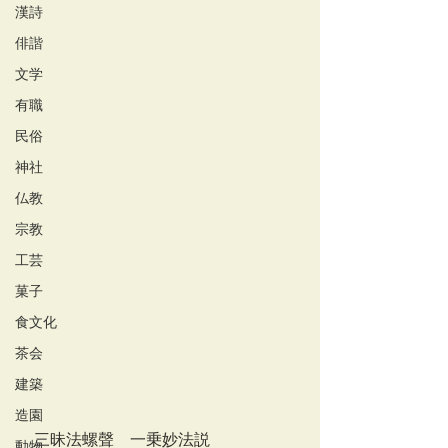
漢詩
俳諧
文学
有職
民俗
神社
仏教
宗教
工芸
菓子
食文化
茶会
建築
造園
　三昧法螺聲　一乗妙法説 
動物