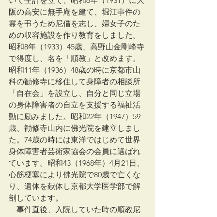
いて生計を立て、昭和6年（1931）に大
阪の高安に無手庵を建て、堀江事件の
霊を弔うため尼僧を志し、婦女子のた
めの収容施設を作り教育をしました。
昭和8年（1933）45歳、高野山金剛峰寺
で得度し、名を「順教」と改めます。
昭和11年（1936）48歳の時に京都市山
科の勧修寺に移住して身障者の相談所
「自在会」を設立し、自分と同じ立場
の身体障害者の自立を支援する福祉活
動に励みました。昭和22年（1947）59
歳、勧修寺山内に佛光院を建立しまし
た。74歳の時には東洋ではじめて世界
身体障害者芸術家協会の会員に選ばれ
ています。昭和43（1968年）4月21日、
心筋梗塞により佛光院で80歳で亡くな
り、遺体を献体し京都大学医学部で解
剖しています。
　事件直後、入院していた時の順教尼