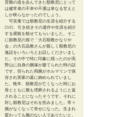
苦難の道を歩んできた順教尼にとって
は健常者の不幸や不運は単なる甘えと
しか映らなかったのでしょう。
　可笑庵では順教尼の生涯を紹介する
DVD、引き続きその遺作や生涯を紹介
する展観を観せてもらいました。そこ
に順教尼の孫で「大石順教かなりや
会」の大石晶教さんが親しく順教尼の
逸話をいろいろとお話しくださいまし
た。その中で特に印象に残ったのが高
野山に自身の腕塚が建てられた時の話
です。切られた両腕がホルマリンで保
存され実家の墓に納められていまし
た。晩年、順教尼が亡くなった時にお
骨とともに腕も埋葬されるようにと返
されることになったそうです。それに
対し順教尼はそれを拒みました。常々
腕がなくなって幸せになった。生まれ
変わっても腕のない人でありたいと。