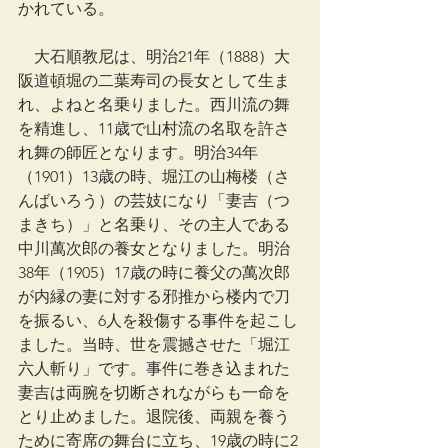
かれている。
　大石順教尼は、明治21年（1888）大
阪道頓堀の二葉寿司の長女として生ま
れ、よねと名乗りました。西川流の舞
を精進し、11歳で山村流の名取を許さ
れ舞の師匠となります。明治34年
（1901）13歳の時、堀江の山梅楼（さ
んばいろう）の芸妓になり「妻吉（つ
まきち）」と名乗り、その主人である
中川萬次郎の養女となりました。明治
38年（1905）17歳の時に養父の萬次郎
が内縁の妻に対する邪推から楼内で刀
を振るい、6人を殺傷する事件を起こし
ました。当時、世を震撼させた「堀江
六人斬り」です。事件に巻き込まれた
妻吉は両腕を切断されながらも一命を
とり止めました。退院後、両親を養う
ために寄席の舞台に立ち、19歳の時に2