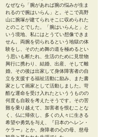
なぜなら「腕があれば腕の悩みが生ま
れるので腕はいらん」と。そこで高野
山に腕塚が建てられそこに収められた
とのことでした。「腕はいらんと」と
いう境地、私にはとうてい想像できま
せん。両腕を切られるという地獄の体
験をし、そのため舞の道を極めるとい
う思いも断たれ、生活のために見世物
興行に携わり、結婚、出産、そして離
婚。その後は出家して身体障害者の自
立を支援する福祉活動に励み、また書
家として画家として活動しました。苛
酷な運命を受け入れたといううものの
何度も自殺を考えたそうです。その苦
難を乗り越えて、加害者を恨むことな
く、仏に帰依し、多くの人々に生きる
希望や勇気を与え、『日本のヘレン・
ケラー』とか、身障者の心の母、慈母