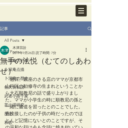
記事
All Posts
木津宗詮
All Posts
2019年9月26日
読了時間: 7分
無手の法悦（むてのしあわ
卜深庵の行事
せ）
卜深庵点描
卜深庵の歴史
　過日、銀座のさる店のママが京都市
山科区の勧修寺の生まれということか
佐久良私語
ら大石順教尼の話で盛り上がりまし
武者小路千家
た。ママが小学生の時に順教尼の孫と
茶の湯研究
一緒に書道を習ったとのことでした。
直接接したのが子供の時だったのでほ
歴史
とんど記憶にないとのことですが、そ
和歌
の温和な顔は今も念頭に焼き付いてい