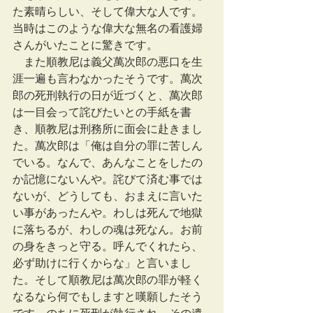
た素晴らしい、そして偉大な人です。
当時はこのような偉大な無名の看護婦
さんがいたことに驚きです。
　また順教尼は義父萬次郎の悪口を生
涯一遍も言わなかったそうです。萬次
郎の死刑執行の日が近づくと、萬次郎
は一目会って詫びたいとの手紙を書
き、順教尼は刑務所に面会に赴きまし
た。萬次郎は「俺は自分の罪に苦しん
でいる。なんで、あんなことをしたの
か記憶にないんや。詫びて済む事では
ないが、どうしても、おまえに言いた
い事があったんや。わしは死んで地獄
に落ちるが、わしの魂は死なん。お前
の身をきっと守る。呼んでくれたら、
必ず助けに行くからな」と言いまし
た。そして順教尼は萬次郎の罪が軽く
なるなら何でもしますと嘆願したそう