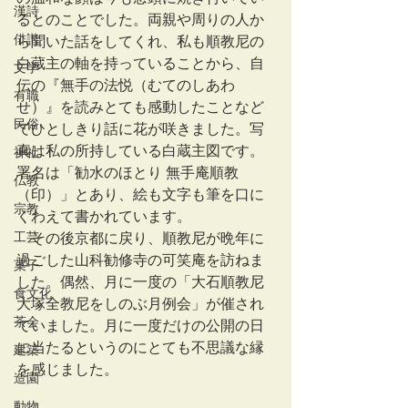
漢詩
るとのことでした。両親や周りの人か
俳諧
ら聞いた話をしてくれ、私も順教尼の
白蔵主の軸を持っていることから、自
文学
伝の『無手の法悦（むてのしあわ
有職
せ）』を読みとても感動したことなど
民俗
でひとしきり話に花が咲きました。写
真は私の所持している白蔵主図です。
神社
署名は「勧水のほとり 無手庵順教
仏教
（印）」とあり、絵も文字も筆を口に
宗教
くわえて書かれています。
工芸
　その後京都に戻り、順教尼が晩年に
過ごした山科勧修寺の可笑庵を訪ねま
菓子
した。偶然、月に一度の「大石順教尼 
食文化
大塚全教尼をしのぶ月例会」が催され
茶会
ていました。月に一度だけの公開の日
に当たるというのにとても不思議な縁
建築
を感じました。
造園
動物