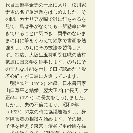
代目三遊亭金馬の一座に入り、松川家
妻吉の名で旅巡業をはじめました。そ
の間、カナリアが嘴で雛に餌をやるを
見て、鳥は手がなくても一所懸命に生
きていることに気づき、両手のないま
まに口に筆をくわえて独学で書画を勉
強をし、のちにその技法を習得しま
す。22歳、大阪生玉持明院住職の藤村
叡運に国文学を師事します。のちにそ
の非凡な才能を示して口で認めた「般
若心経」が日展に入選しています。
　明治45年（1912）24歳、日本書画家
山口草平と結婚、翌大正2年に長男、大
正6年（1917）に長女をもうけました。
しかし、夫の不倫により、昭和2年
（1927）39歳の時に協議離婚をし、身
体障害者の相談を始めます。その後、
子供を抱えて東京・渋谷で更紗絵を描