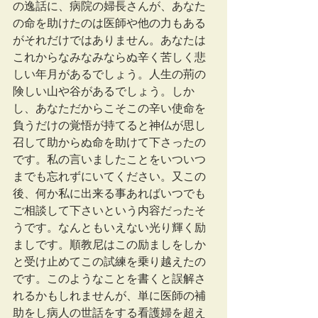
の逸話に、病院の婦長さんが、あなた
の命を助けたのは医師や他の力もある
がそれだけではありません。あなたは
これからなみなみならぬ辛く苦しく悲
しい年月があるでしょう。人生の荊の
険しい山や谷があるでしょう。しか
し、あなただからこそこの辛い使命を
負うだけの覚悟が持てると神仏が思し
召して助からぬ命を助けて下さったの
です。私の言いましたことをいついつ
までも忘れずにいてください。又この
後、何か私に出来る事あればいつでも
ご相談して下さいという内容だったそ
うです。なんともいえない光り輝く励
ましです。順教尼はこの励ましをしか
と受け止めてこの試練を乗り越えたの
です。このようなことを書くと誤解さ
れるかもしれませんが、単に医師の補
助をし病人の世話をする看護婦を超え