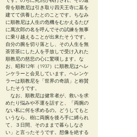
です。のちに死刑が執行され、その遺
骨を順教尼は引き取り四天王寺に墓を
建てて供養したとのことです。ちなみ
に順教尼は人生の危機をむかえるたび
に萬次郎の名を呼んでその試練を無事
に乗り越えることが出来たそうです。
自分の腕を切り落とし、その人生を無
茶苦茶にした人を手放しで受け入れた
順教尼の慈悲の心に驚嘆します。な
お、昭和12年（1937）に順教尼はヘレ
ンケラーと会見しています。ヘレンケ
ラーは順教尼を「世界の奇蹟」と称賛
したそうです。
　なお、順教尼は健常者が、救いを求
めたり悩みや不運を話すと、「両腕の
ない私に何を求めるの。どうしてもと
いうなら、樹に両腕を後ろ手に縛られ
て、３日間、そのままで暮らしなさ
い」と言ったそうです。想像を絶する