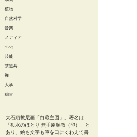
植物
自然科学
音楽
メディア
blog
芸能
茶道具
禅
大学
稽古
大石順教尼画「白蔵主図」。署名は
「勧水のほとり 無手庵順教（印）」と
あり、絵も文字も筆を口にくわえて書