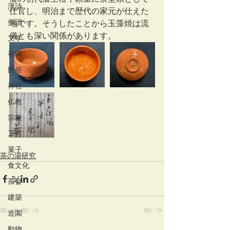
漢詩
仕官し、明治まで歴代の家元が仕えた
俳諧
地です。そうしたことから玉藻焼は流
儀とも深い関係があります。
文学
有職
民俗
神社
仏教
宗教
工芸
菓子
茶の湯研究
食文化
茶会
建築
造園
動物