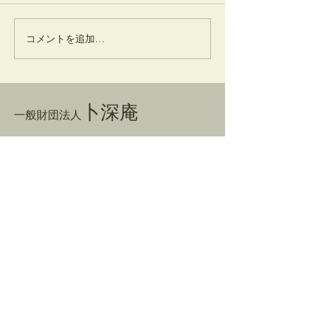
6月9日稽古場の床
5月30 稽古
コメントを追加…
卜深庵
一般財団法人
​お問合せ