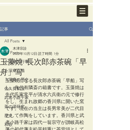
記事
All Posts
木津宗詮
All Posts
2022年10月12日
読了時間: 1分
玉藻焼 長次郎赤茶碗「早
卜深庵の行事
舟」写
卜深庵点描
卜深庵の歴史
玉藻焼になる長次郎赤茶碗「早船」写
し。先代有隣斎の箱書です。玉藻焼は
佐久良私語
先代氏家常平が清水六兵衛の元で修行
武者小路千家
をし、生まれ故郷の香川県に開いた窯
茶の湯研究
です。現在の当主は長男常美が二代目
として作陶をしています。香川県と武
歴史
者小路千家は四代一翁宗守が讃岐高松
和歌
藩の初代藩主松平頼重に茶堂頭として